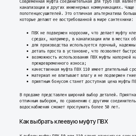
Современная муфта соединительная для труб ПВХ являет
канализации и других инженерных коммуникациях. Чаще 
полотенцесушителей. Это отличная альтернатива больш
которые делают ее востребованной в мире сантехники:
ПВХ не подвержен коррозии, что делает муфту кл
средах, например, в канализации или в местах о
для производства используется прочный, надежны
деталь проста в установке, что позволяет быстр
возможность использования ПВХ муфты напорной н
преждевременного износа;
качественная муфта ПВХ 110 имеет длительный ср
материал не впитывает влагу и не подвержен гние
приятным бонусом станет доступная цена муфты П
В продаже представлен широкий выбор деталей. Приятна
отличным выбором, по сравнению с другими соединитель
водоснабжения сможет прослужить более 50 лет.
Как выбрать клеевую муфту ПВХ