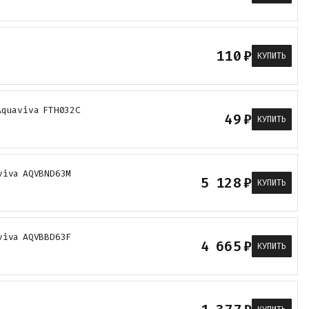
110
₽
КУПИТЬ
Aquaviva FTH032C
49
₽
КУПИТЬ
viva AQVBND63M
5 128
₽
КУПИТЬ
viva AQVBBD63F
4 665
₽
КУПИТЬ