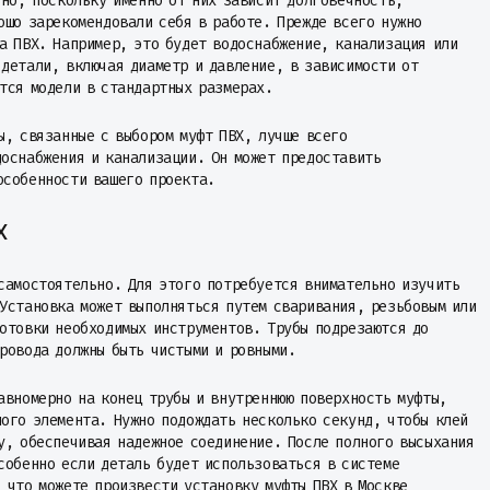
зно, поскольку именно от них зависит долговечность,
ошо зарекомендовали себя в работе. Прежде всего нужно
а ПВХ. Например, это будет водоснабжение, канализация или
детали, включая диаметр и давление, в зависимости от
тся модели в стандартных размерах.
ы, связанные с выбором муфт ПВХ, лучше всего
доснабжения и канализации. Он может предоставить
особенности вашего проекта.
Х
самостоятельно. Для этого потребуется внимательно изучить
Установка может выполняться путем сваривания, резьбовым или
готовки необходимых инструментов. Трубы подрезаются до
ровода должны быть чистыми и ровными.
авномерно на конец трубы и внутреннюю поверхность муфты,
ого элемента. Нужно подождать несколько секунд, чтобы клей
у, обеспечивая надежное соединение. После полного высыхания
собенно если деталь будет использоваться в системе
 что можете произвести установку муфты ПВХ в Москве