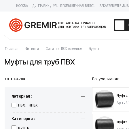
МОСКВА
Д. ГРИБКИ, УЛ. ПРОМЫШЛЕННАЯ ВЛ5С1
ZAKAZ@GREMIR.RU
8
ПОСТАВКА МАТЕРИАЛОВ
ДЛЯ МОНТАЖА ТРУБОПРОВОДОВ
Трубы
Главная
Фитинги
Фитинги ПВХ клеевые
Муфты
Хомуты
Фитинги
Муфты для труб ПВХ
Фланцы
Отводы
Переходы
По умолчанию
18 ТОВАРОВ
Тройники
Заглушки
Задвижки
Муфта
Материал:
Краны
Арт.
4
Затворы
ПВХ, НПВХ
Клапаны
Фильтры
Категория:
Компенсаторы
Муфта
Фасонные части
муфты