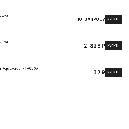
viva
ПО ЗАПРОСУ
КУПИТЬ
viva
2 828
₽
КУПИТЬ
я Aquaviva FTH020A
32
₽
КУПИТЬ