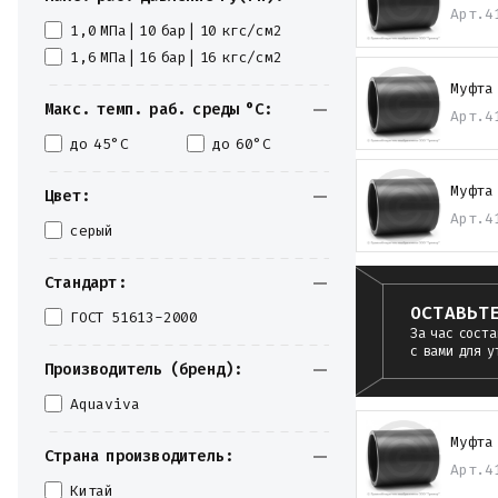
Арт.
4
1,0 МПа| 10 бар| 10 кгс/см2
1,6 МПа| 16 бар| 16 кгс/см2
Муфта
Макс. темп. раб. среды °С:
Арт.
4
до 45°С
до 60°С
Муфта
Цвет:
Арт.
4
серый
Стандарт:
ОСТАВЬТ
ГОСТ 51613-2000
За час соста
с вами для у
Производитель (бренд):
Aquaviva
Муфта
Страна производитель:
Арт.
4
Китай