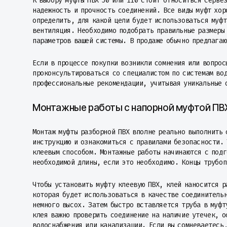
К выбору муфты ПВХ 50 или 110 стоит относиться серье
надежность и прочность соединений. Все виды муфт хор
определить, для какой цели будет использоваться муфт
вентиляция. Необходимо подобрать правильные размеры 
параметров вашей системы. В продаже обычно предлагаю
Если в процессе покупки возникли сомнения или вопрос
проконсультироваться со специалистом по системам во
профессиональные рекомендации, учитывая уникальные 
Монтажные работы с напорной муфтой ПВ
Монтаж муфты разборной ПВХ вполне реально выполнить 
инструкцию и ознакомиться с правилами безопасности. 
клеевым способом. Монтажные работы начинаются с под
необходимой длины, если это необходимо. Концы трубоп
Чтобы установить муфту клеевую ПВХ, клей наносится р
которая будет использоваться в качестве соединительн
немного высох. Затем быстро вставляется труба в муфт
клея важно проверить соединение на наличие утечек, о
водоснабжения или канализации. Если вы сомневаетесь,