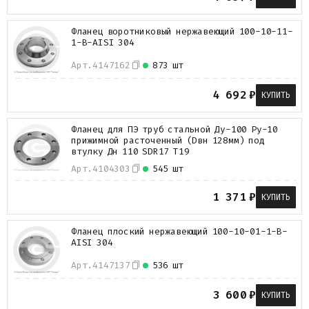
Фланец воротниковый нержавеющий 100-10-11-
1-B-AISI 304
Арт.
4147162
873 шт
4 692
₽
КУПИТЬ
Фланец для ПЭ труб стальной Ду-100 Ру-10
прижимной расточенный (Dвн 128мм) под
втулку Дн 110 SDR17 Т19
Арт.
4104303
545 шт
1 371
₽
КУПИТЬ
Фланец плоский нержавеющий 100-10-01-1-B-
AISI 304
Арт.
4147137
536 шт
3 600
₽
КУПИТЬ