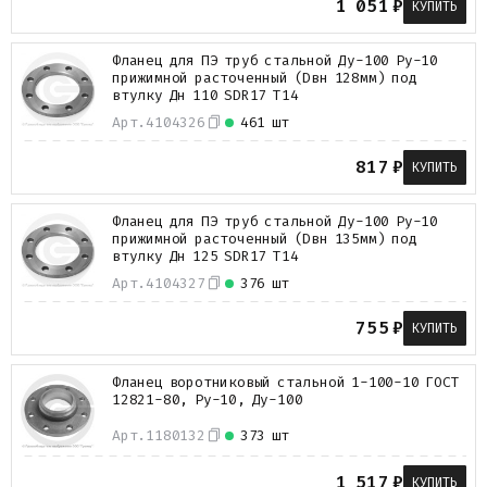
1 051
₽
КУПИТЬ
Металлопрокат
Измерительные приборы
Фланец для ПЭ труб стальной Ду-100 Ру-10
Баки
прижимной расточенный (Dвн 128мм) под
Детали трубопроводов
втулку Дн 110 SDR17 Т14
Водомерные узлы
Арт.
4104326
461 шт
Запорная арматура
817
₽
КУПИТЬ
Фланец для ПЭ труб стальной Ду-100 Ру-10
прижимной расточенный (Dвн 135мм) под
втулку Дн 125 SDR17 Т14
Арт.
4104327
376 шт
755
₽
КУПИТЬ
Фланец воротниковый стальной 1-100-10 ГОСТ
12821-80, Ру-10, Ду-100
Арт.
1180132
373 шт
1 517
₽
КУПИТЬ