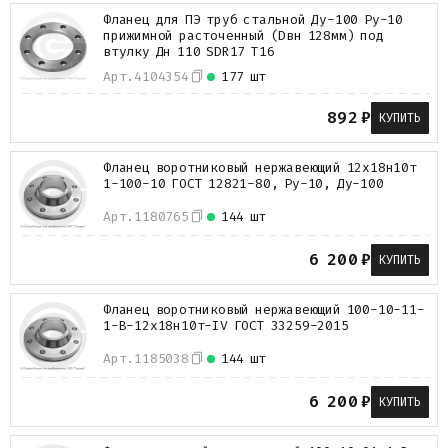
Фланец для ПЭ труб стальной Ду-100 Ру-10
прижимной расточенный (Dвн 128мм) под
втулку Дн 110 SDR17 Т16
Арт.
4104354
177 шт
892
₽
КУПИТЬ
Фланец воротниковый нержавеющий 12х18н10т
1-100-10 ГОСТ 12821-80, Ру-10, Ду-100
Арт.
1180765
144 шт
6 200
₽
КУПИТЬ
Фланец воротниковый нержавеющий 100-10-11-
1-B-12х18н10т-IV ГОСТ 33259-2015
Арт.
1185038
144 шт
6 200
₽
КУПИТЬ