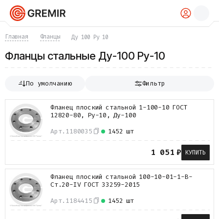
КАТАЛОГ
Главная
Фланцы
Ду 100 Ру 10
Трубы
Фланцы стальные Ду-100 Ру-10
Хомуты
Фитинги
Фланцы
По умолчанию
Фильтр
Отводы
Переходы
Фланец плоский стальной 1-100-10 ГОСТ
Тройники
12820-80, Ру-10, Ду-100
Заглушки
Задвижки
Арт.
1180035
1452 шт
Краны
Затворы
1 051
₽
КУПИТЬ
Клапаны
Фильтры
Фланец плоский стальной 100-10-01-1-B-
Компенсаторы
Ст.20-IV ГОСТ 33259-2015
Фасонные части
Крепеж
Арт.
1184415
1452 шт
Прокладки и уплотнения
Теплоизоляция