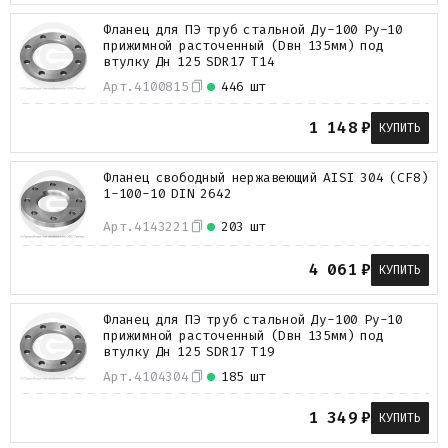
Фланец для ПЭ труб стальной Ду-100 Ру-10
прижимной расточенный (Dвн 135мм) под
втулку Дн 125 SDR17 Т14
Арт.
4100815
446 шт
1 148
₽
КУПИТЬ
Фланец свободный нержавеющий AISI 304 (CF8)
1-100-10 DIN 2642
Арт.
4143221
203 шт
4 061
₽
КУПИТЬ
Фланец для ПЭ труб стальной Ду-100 Ру-10
прижимной расточенный (Dвн 135мм) под
втулку Дн 125 SDR17 Т19
Арт.
4104304
185 шт
1 349
₽
КУПИТЬ