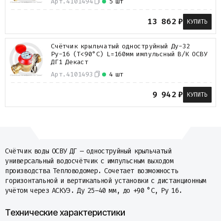
Арт.
4101494
5 шт
Металлопрокат
Измерительные приборы
13 862
₽
КУПИТЬ
Баки
Детали трубопроводов
Счётчик крыльчатый одноструйный Ду-32
Водомерные узлы
Ру-16 (Т<90°С) L=160мм импульсный В/К ОСВУ
Запорная арматура
ДГ1 Декаст
Арт.
4101493
4 шт
9 942
₽
КУПИТЬ
Счётчик воды ОСВУ ДГ — одноструйный крыльчатый
универсальный водосчётчик с импульсным выходом
производства Тепловодомер. Сочетает возможность
горизонтальной и вертикальной установки с дистанционным
учётом через АСКУЭ. Ду 25–40 мм, до +90 °C, Ру 16.
Технические характеристики