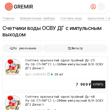
КАТАЛОГ
Главная
Измерительные приборы
Счетчики воды
Крыльчатые с 
Трубы
Счетчики воды ОСВУ ДГ с импульсным
Хомуты
выходом
Фитинги
Фланцы
Отводы
По умолчанию
Фильтр
Переходы
Тройники
Счётчик крыльчатый одноструйный Ду-25
Заглушки
Ру-16 (Т<90°С) L=160мм импульсный В/К ОСВУ
Задвижки
ДГ1 Декаст
Краны
Арт.
4101492
18 шт
Затворы
Клапаны
7 969
₽
КУПИТЬ
Фильтры
Компенсаторы
Фасонные части
Счётчик крыльчатый одноструйный Ду-40
Крепеж
Ру-16 (Т<90°С) L=200мм импульсный В/К ОСВУ
ДГ1 Декаст
Прокладки и уплотнения
Теплоизоляция