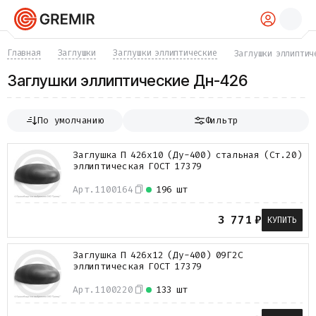
КАТАЛОГ
Главная
Заглушки
Заглушки эллиптические
Заглушки эллиптич
Трубы
Заглушки эллиптические Дн-426
Хомуты
Фитинги
Фланцы
По умолчанию
Фильтр
Отводы
Переходы
Заглушка П 426х10 (Ду-400) стальная (Ст.20)
Тройники
эллиптическая ГОСТ 17379
Заглушки
Задвижки
Арт.
1100164
196 шт
Краны
Затворы
3 771
₽
КУПИТЬ
Клапаны
Фильтры
Заглушка П 426х12 (Ду-400) 09Г2С
Компенсаторы
эллиптическая ГОСТ 17379
Фасонные части
Крепеж
Арт.
1100220
133 шт
Прокладки и уплотнения
Теплоизоляция