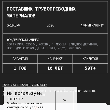
ПОСТАВЩИК ТРУБОПРОВОДНЫХ
МАТЕРИАЛОВ
GREMIR©
2026
ЛИЧНЫЙ КАБИНЕТ
ЮРИДИЧЕСКИЙ АДРЕС
ООО ГРЕМИР, 125504, РОССИЯ, Г. МОСКВА, ЗАПАДНОЕ ДЕГУНИНО,
ШОССЕ ДМИТРОВСКОЕ, Д.81, ПОМЕЩ. 46/2, ОФИС 205
ГАРАНТИЯ
НА РЫНКЕ
КЛИЕНТОВ
1 ГОД
10 ЛЕТ
50Т+
ПОЛИТИКА КОНФИДЕНЦИАЛЬНОСТИ
©2009-2026, ВСЕ ПРАВА ЗАЩИЩЕНЫ. ВСЯ ИНФОРМАЦИЯ НА САЙТЕ НЕ
Мы используем
ЯВЛЯЕТСЯ ПУБЛИЧНОЙ ОФЕРТОЙ.
cookie
ОК
Чтобы пользоваться
сайтом было удобнее.