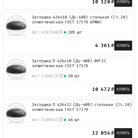
10 120
₽
КУПИТЬ
Металлопрокат
Измерительные приборы
Заглушка 426х10 (Ду-400) стальная (Ст.20)
Баки
эллиптическая ГОСТ 17379 АРМАС
Детали трубопроводов
Водомерные узлы
Арт.
4107300
105 шт
Запорная арматура
4 361
₽
КУПИТЬ
Заглушка П 426х10 (Ду-400) 09Г2С
эллиптическая ГОСТ 17379
Арт.
1100219
58 шт
10 472
₽
КУПИТЬ
Заглушка П 426х12 (Ду-400) стальная (Ст.20)
эллиптическая ГОСТ 17379
Арт.
1100165
46 шт
12 054
₽
КУПИТЬ