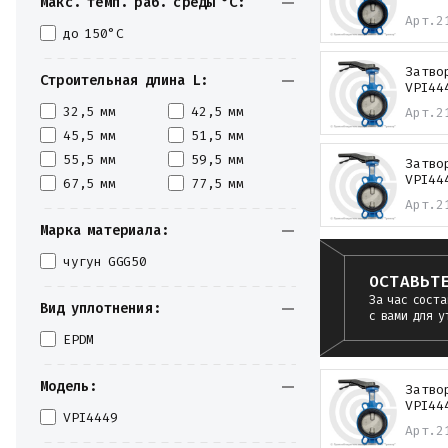
Макс. темп. раб. среды °С:
Арт.
2
до 150°С
Затво
Строительная длина L:
VPI44
32,5 мм
42,5 мм
Арт.
2
45,5 мм
51,5 мм
55,5 мм
59,5 мм
Затво
VPI44
67,5 мм
77,5 мм
Арт.
2
Марка материала:
чугун GGG50
ОСТАВЬТ
За час соста
Вид уплотнения:
с вами для у
EPDM
Модель:
Затво
VPI44
VPI4449
Арт.
2