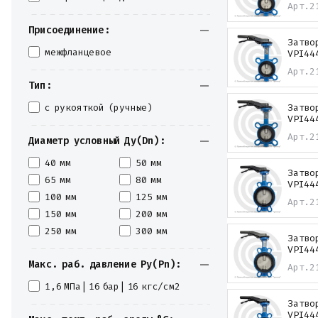
Арт.
2
Крепеж
Прокладки и уплотнения
Присоединение:
Теплоизоляция
Затво
Металлопрокат
межфланцевое
VPI44
Измерительные приборы
Арт.
2
Баки
Тип:
Детали трубопроводов
Водомерные узлы
с рукояткой (ручные)
Затво
VPI44
Запорная арматура
Арт.
2
Диаметр условный Ду(Dn):
40 мм
50 мм
Затво
65 мм
80 мм
VPI44
100 мм
125 мм
Арт.
2
150 мм
200 мм
250 мм
300 мм
Затво
VPI44
Макс. раб. давление Ру(Pn):
Арт.
2
1,6 МПа| 16 бар| 16 кгс/см2
Затво
VPI44