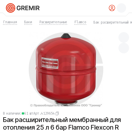
КАТАЛОГ
Главная
Баки
Расширительные
Flamco
Бак расширительный м
Трубы
Хомуты
Фитинги
Фланцы
Отводы
Переходы
Тройники
Заглушки
Задвижки
Краны
Затворы
Клапаны
Фильтры
Компенсаторы
в наличии:
61 шт
Арт.
4129654
Фасонные части
Бак расширительный мембранный для
Крепеж
Прокладки и уплотнения
отопления 25 л 6 бар Flamco Flexcon R
Теплоизоляция