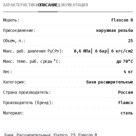
ХАРАКТЕРИСТИКИ
ОПИСАНИЕ
ДОКУМЕНТАЦИЯ
Металлопрокат
Измерительные приборы
Баки
Модель:
Flexcon R
Детали трубопроводов
Водомерные узлы
Присоединение:
наружная резьба
Запорная арматура
Объём, л.:
25
Макс. раб. давление Ру(Pn):
0,6 МПа| 6 бар| 6 кгс/см2
Макс. темп. раб. среды °С:
до 70°С
Вес:
4 кг
Категория:
баки расширительные
Страна производитель:
Россия
Производитель (бренд):
Flamco
Материал:
сталь
Баки
Расширительные
Flamco
25
Flexcon R