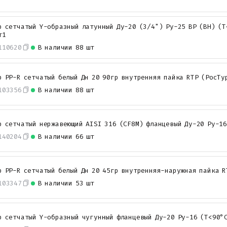
р сетчатый Y-образный латунный Ду-20 (3/4") Ру-25 ВР (ВН) (Т
т1
110620
В наличии
88 шт
р PP-R сетчатый белый Дн 20 90гр внутренняя пайка RTP (РосТу
103356
В наличии
88 шт
р сетчатый нержавеющий AISI 316 (CF8M) фланцевый Ду-20 Ру-16
140204
В наличии
66 шт
р PP-R сетчатый белый Дн 20 45гр внутренняя-наружная пайка R
103347
В наличии
53 шт
р сетчатый Y-образный чугунный фланцевый Ду-20 Ру-16 (Т<90°