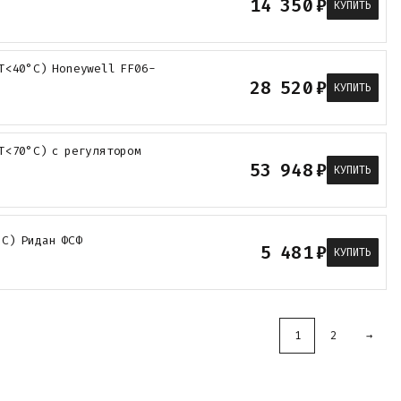
14 350
₽
КУПИТЬ
Т<40°С) Honeywell FF06-
28 520
₽
КУПИТЬ
Т<70°С) с регулятором
53 948
₽
КУПИТЬ
°С) Ридан ФСФ
5 481
₽
КУПИТЬ
1
2
→