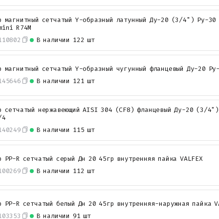
р магнитный сетчатый Y-образный латунный Ду-20 (3/4") Ру-30
mini R74M
110802
В наличии
122 шт
р магнитный сетчатый Y-образный чугунный фланцевый Ду-20 Ру
145646
В наличии
121 шт
р сетчатый нержавеющий AISI 304 (CF8) фланцевый Ду-20 (3/4")
/4
140249
В наличии
115 шт
р PP-R сетчатый серый Дн 20 45гр внутренняя пайка VALFEX
100269
В наличии
112 шт
р PP-R сетчатый белый Дн 20 45гр внутренняя-наружная пайка V
103353
В наличии
91 шт