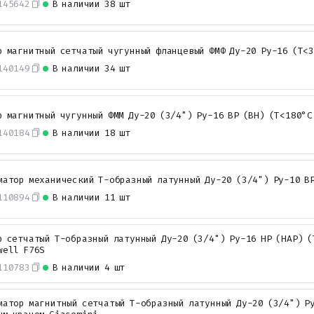
145642
В наличии
38 шт
р магнитный сетчатый чугунный фланцевый ФМФ Ду-20 Ру-16 (Т<
140149
В наличии
34 шт
р магнитный чугунный ФММ Ду-20 (3/4") Ру-16 ВР (ВН) (Т<180°С
140184
В наличии
18 шт
матор механический Т-образный латунный Ду-20 (3/4") Ру-10 В
110894
В наличии
11 шт
р сетчатый Т-образный латунный Ду-20 (3/4") Ру-16 НР (НАР) (
well F76S
110783
В наличии
4 шт
матор магнитный сетчатый Т-образный латунный Ду-20 (3/4") Ру