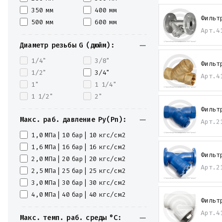
350 мм
400 мм
Фильт
500 мм
600 мм
Арт.
4
Диаметр резьбы G (дюйм):
1/4"
3/8"
Фильт
1/2"
3/4"
Арт.
4
1"
1 1/4"
1 1/2"
2"
Фильт
Макс. раб. давление Ру(Pn):
Арт.
2
1,0 МПа| 10 бар| 10 кгс/см2
1,6 МПа| 16 бар| 16 кгс/см2
Фильт
2,0 МПа| 20 бар| 20 кгс/см2
Арт.
2
2,5 МПа| 25 бар| 25 кгс/см2
3,0 МПа| 30 бар| 30 кгс/см2
4,0 МПа| 40 бар| 40 кгс/см2
Фильт
Арт.
4
Макс. темп. раб. среды °С: