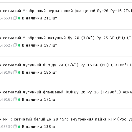
р сетчатый Y-образный нержавеющий фланцевый Ду-20 Ру-16 (Т<
145631
В наличии
211 шт
р сетчатый Y-образный латунный Ду-20 (3/4") Ру-25 ВР (ВН) (Т
145627
В наличии
197 шт
р сетчатый чугунный ФСМ Ду-20 (3/4") Ру-16 ВР (ВН) (Т<180°С)
140190
В наличии
185 шт
р сетчатый чугунный фланцевый ФСФ Ду-20 Ру-16 (Т<300°С) ABRA
140165
В наличии
171 шт
р PP-R сетчатый белый Дн 20 45гр внутренняя пайка RTP (РосТу
103359
В наличии
138 шт