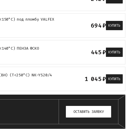
<150°С) под пломбу VALFEX
694
₽
КУПИТЬ
<140°С) ПЕНЗА ФСКО
445
₽
КУПИТЬ
(ВН) (Т<250°С) NK-YS20/4
1 045
₽
КУПИТЬ
ОСТАВИТЬ ЗАЯВКУ