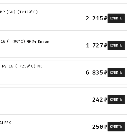
 ВР (ВН) (Т<110°С)
2 215
₽
КУПИТЬ
-16 (Т<90°С) ФМФч Китай
1 727
₽
КУПИТЬ
 Ру-16 (Т<250°С) NK-
6 835
₽
КУПИТЬ
242
₽
КУПИТЬ
ALFEX
250
₽
КУПИТЬ