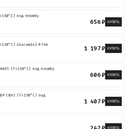
<150°С) под пломбу
656
₽
КУПИТЬ
<110°С) Giacomini R74A
1 197
₽
КУПИТЬ
-НАР) (Т<150°С) под пломбу
606
₽
КУПИТЬ
ВР (ВН) (Т<150°С) под
1 407
₽
КУПИТЬ
242
₽
КУПИТЬ