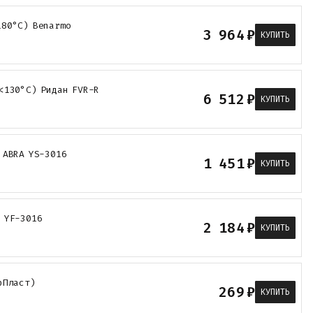
180°С) Benarmo
3 964
₽
КУПИТЬ
<130°С) Ридан FVR-R
6 512
₽
КУПИТЬ
 ABRA YS-3016
1 451
₽
КУПИТЬ
 YF-3016
2 184
₽
КУПИТЬ
рПласт)
269
₽
КУПИТЬ