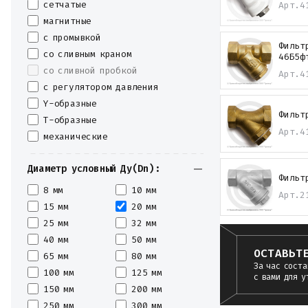
сетчатые
Арт.
4
магнитные
с промывкой
Фильт
со сливным краном
46Б5ф
со сливной пробкой
Арт.
4
с регулятором давления
Y-образные
Фильт
Т-образные
Арт.
4
механические
Диаметр условный Ду(Dn):
Фильт
8 мм
10 мм
Арт.
2
15 мм
20 мм
25 мм
32 мм
40 мм
50 мм
ОСТАВЬТ
65 мм
80 мм
За час соста
100 мм
125 мм
с вами для у
150 мм
200 мм
250 мм
300 мм