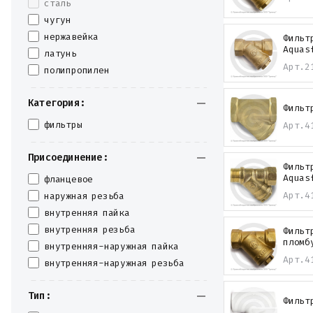
сталь
Крепеж
чугун
Прокладки и уплотнения
Теплоизоляция
нержавейка
Фильт
Aquas
Металлопрокат
латунь
Измерительные приборы
Арт.
2
полипропилен
Баки
Детали трубопроводов
Категория:
Водомерные узлы
Фильт
Запорная арматура
фильтры
Арт.
4
Присоединение:
Фильт
Aquas
фланцевое
Арт.
4
наружная резьба
внутренняя пайка
внутренняя резьба
Фильт
пломб
внутренняя-наружная пайка
Арт.
4
внутренняя-наружная резьба
Тип:
Фильт