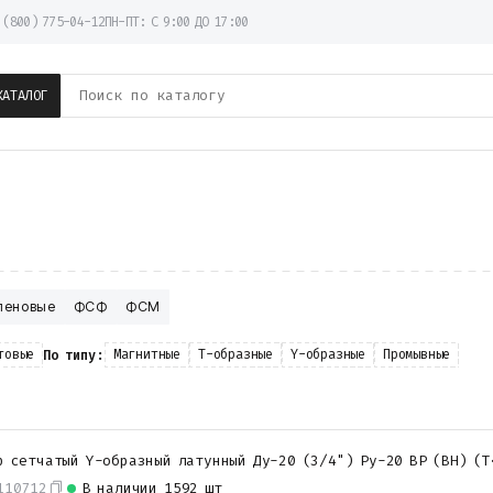
 (800) 775-04-12
ПН-ПТ: С 9:00 ДО 17:00
КАТАЛОГ
леновые
ФСФ
ФСМ
товые
Магнитные
T-образные
Y-образные
Промывные
По типу:
р сетчатый Y-образный латунный Ду-20 (3/4") Ру-20 ВР (ВН) (Т
110712
В наличии
1592 шт