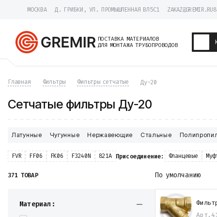
МОСКВА
Д. ГРИБКИ, УЛ. ПРОМЫШЛЕННАЯ ВЛ5С1
ZAKAZ@GREMIR.RU
8
ПОСТАВКА МАТЕРИАЛОВ
ДЛЯ МОНТАЖА ТРУБОПРОВОДОВ
Трубы
Главная
Фильтры
Фильтры сетчатые
Ду-20
Хомуты
Фитинги
Сетчатые фильтры Ду-20
Фланцы
Отводы
Переходы
Латунные
Тройники
Чугунные
Нержавеющие
Стальные
Полипропи
Заглушки
Задвижки
FVR
FF06
FK06
F3240N
821A
Фланцевые
Муф
Присоединение:
Краны
Затворы
По умолчанию
371 ТОВАР
Клапаны
Фильтры
Фильт
Компенсаторы
Материал:
Фасонные части
Арт.
4