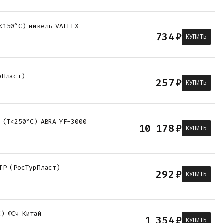
<150°С) никель VALFEX
734
₽
КУПИТЬ
рПласт)
257
₽
КУПИТЬ
 (Т<250°С) ABRA YF-3000
10 178
₽
КУПИТЬ
TP (РосТурПласт)
292
₽
КУПИТЬ
С) ФСч Китай
1 354
₽
КУПИТЬ