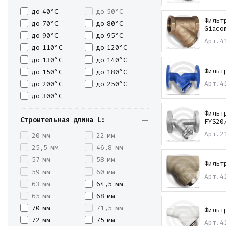
до 40°С
до 50°С
Фильт
до 70°С
до 80°С
Giaco
до 90°С
до 95°С
Арт.
4
до 110°С
до 120°С
до 130°С
до 140°С
Фильт
до 150°С
до 180°С
Арт.
4
до 200°С
до 250°С
до 300°С
Фильт
Строительная длина L:
FYS20
Арт.
2
20 мм
22 мм
25,5 мм
46,8 мм
57 мм
58 мм
Фильт
59 мм
60 мм
Арт.
4
63 мм
64,5 мм
65 мм
68 мм
70 мм
71,5 мм
Фильт
72 мм
75 мм
Арт.
4