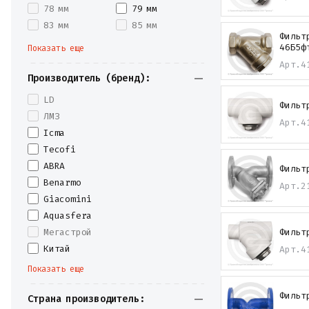
78 мм
79 мм
83 мм
85 мм
Фильт
46Б5ф
Показать еще
Арт.
4
Производитель (бренд):
LD
Фильт
ЛМЗ
Арт.
4
Icma
Tecofi
ABRA
Фильт
Benarmo
Арт.
2
Giacomini
Aquasfera
Мегастрой
Фильт
Китай
Арт.
4
Показать еще
Фильт
Страна производитель: