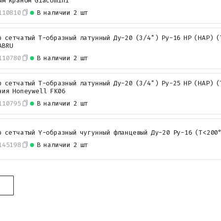
ым краном Giacomini
110810
В наличии
2 шт
р сетчатый Т-образный латунный Ду-20 (3/4") Ру-16 НР (НАР) (
ABRU
110780
В наличии
2 шт
р сетчатый Т-образный латунный Ду-20 (3/4") Ру-25 НР (НАР) (
ния Honeywell FK06
110795
В наличии
2 шт
р сетчатый Y-образный чугунный фланцевый Ду-20 Ру-16 (Т<200
145198
В наличии
2 шт
0