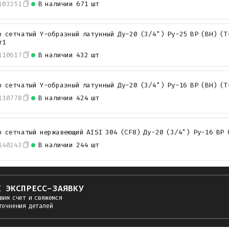
103351
В наличии
671 шт
р сетчатый Y-образный латунный Ду-20 (3/4") Ру-25 ВР (ВН) (Т
т1
110617
В наличии
432 шт
р сетчатый Y-образный латунный Ду-20 (3/4") Ру-16 ВР (ВН) (Т
110770
В наличии
424 шт
р сетчатый нержавеющий AISI 304 (CF8) Ду-20 (3/4") Ру-16 ВР 
140243
В наличии
244 шт
Е ЭКСПРЕСС-ЗАЯВКУ
вим счет и свяжемся
точнения деталей