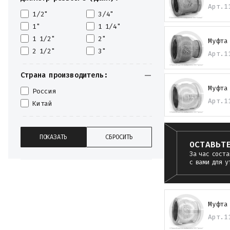
Арт.
1
1/2"
3/4"
1"
1 1/4"
1 1/2"
2"
Муфта
2 1/2"
3"
Арт.
1
Страна производитель:
Муфта
Россия
Арт.
1
Китай
ОСТАВЬТ
За час соста
с вами для у
Муфта
Арт.
1