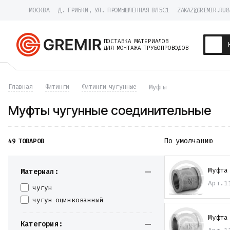
МОСКВА
Д. ГРИБКИ, УЛ. ПРОМЫШЛЕННАЯ ВЛ5С1
ZAKAZ@GREMIR.RU
8
ПОСТАВКА МАТЕРИАЛОВ
ДЛЯ МОНТАЖА ТРУБОПРОВОДОВ
Трубы
Главная
Фитинги
Фитинги чугунные
Муфты
Хомуты
Фитинги
Муфты чугунные соединительные
Фланцы
Отводы
Переходы
По умолчанию
49 ТОВАРОВ
Тройники
Заглушки
Задвижки
Муфта
Материал:
Краны
Арт.
1
Затворы
чугун
Клапаны
чугун оцинкованный
Фильтры
Компенсаторы
Муфта
Категория:
Фасонные части