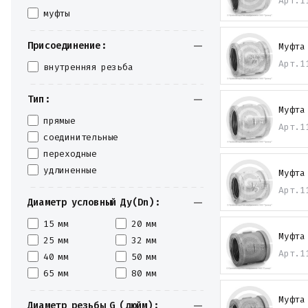
Арт.
1
Крепеж
муфты
Прокладки и уплотнения
Теплоизоляция
Присоединение:
Муфта
Металлопрокат
Измерительные приборы
Арт.
1
внутренняя резьба
Баки
Детали трубопроводов
Тип:
Водомерные узлы
Муфта
Запорная арматура
прямые
Арт.
1
соединительные
переходные
удлиненные
Муфта
Арт.
1
Диаметр условный Ду(Dn):
15 мм
20 мм
Муфта
25 мм
32 мм
Арт.
1
40 мм
50 мм
65 мм
80 мм
Муфта
Диаметр резьбы G (дюйм):