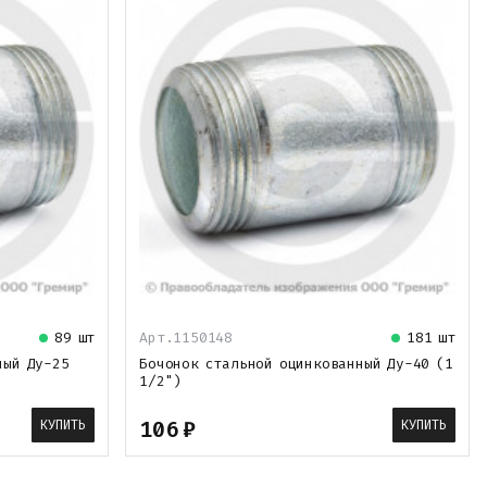
89 шт
Арт.1150148
181 шт
ный Ду-25
Бочонок стальной оцинкованный Ду-40 (1
1/2")
106
₽
КУПИТЬ
КУПИТЬ