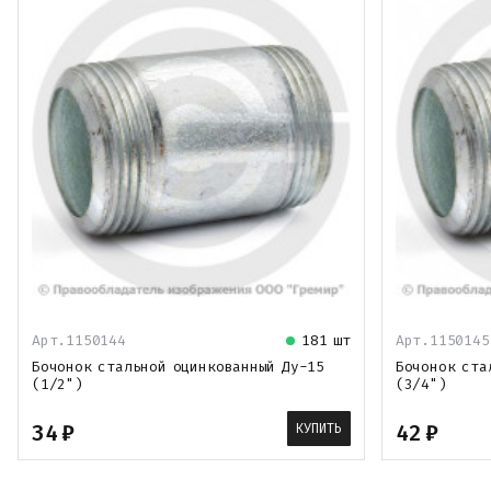
Арт.1150144
181 шт
Арт.1150145
Бочонок стальной оцинкованный Ду-15
Бочонок ста
(1/2")
(3/4")
34
₽
42
₽
КУПИТЬ