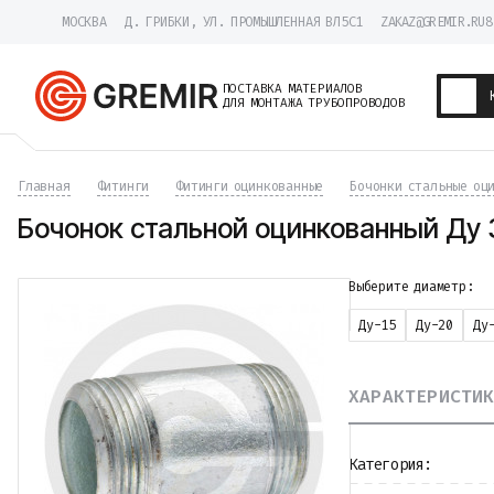
МОСКВА
Д. ГРИБКИ, УЛ. ПРОМЫШЛЕННАЯ ВЛ5С1
ZAKAZ@GREMIR.RU
8
ПОСТАВКА МАТЕРИАЛОВ
ДЛЯ МОНТАЖА ТРУБОПРОВОДОВ
Трубы
Главная
Фитинги
Фитинги оцинкованные
Бочонки стальные оц
Хомуты
Фитинги
Бочонок стальной оцинкованный Ду 32
Фланцы
Отводы
Переходы
Выберите диаметр:
Тройники
Ду-15
Ду-20
Ду
Заглушки
Задвижки
Краны
ХАРАКТЕРИСТИ
Затворы
Клапаны
Фильтры
Компенсаторы
Категория:
Фасонные части