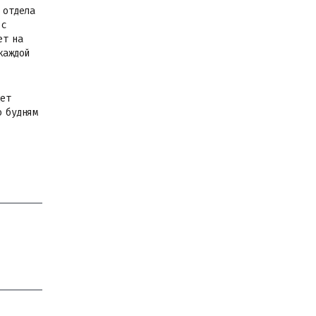
 отдела
 с
ет на
каждой
дет
о будням