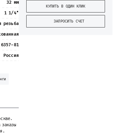
32 мм
КУПИТЬ В ОДИН КЛИК
1 1/4"
ЗАПРОСИТЬ СЧЕТ
я резьба
кованная
 6357-81
Россия
нги
оскве.
м заказы
ая.