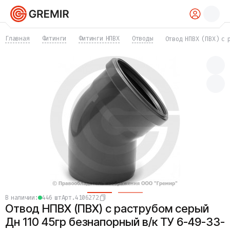
КАТАЛОГ
Главная
Фитинги
Фитинги НПВХ
Отводы
Отвод НПВХ (ПВХ) с 
Трубы
Хомуты
Фитинги
Фланцы
Отводы
Переходы
Тройники
Заглушки
Задвижки
Краны
Затворы
Клапаны
Фильтры
Компенсаторы
в наличии:
446 шт
Арт.
4106272
Фасонные части
Отвод НПВХ (ПВХ) с раструбом серый
Крепеж
Прокладки и уплотнения
Дн 110 45гр безнапорный в/к ТУ 6-49-33-
Теплоизоляция