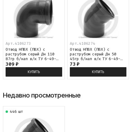
Арт.4106273
Арт.4106274
Отвод НПВХ (ПВХ) с
Отвод НПВХ (ПВХ) с
раструбом серый Дн 110
раструбом серый Дн 50
87гр б/нап в/к ТУ 6-49-
45гр б/нап в/к ТУ 6-49-
33-92 Хемкор
309
₽
33-92 Хемкор
73
₽
КУПИТЬ
КУПИТЬ
Недавно просмотренные
446 шт