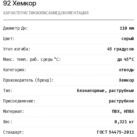
92 Хемкор
Металлопрокат
Измерительные приборы
ХАРАКТЕРИСТИКИ
ОПИСАНИЕ
ДОКУМЕНТАЦИЯ
Баки
Детали трубопроводов
Диаметр Дн:
110 мм
Водомерные узлы
Запорная арматура
Цвет:
серый
Угол изгиба:
45 градусов
Макс. темп. раб. среды °С:
до 45°С
Категория:
отводы
Производитель (бренд):
Хемкор
Тип:
безнапорные, раструбные
Присоединение:
раструбное
Материал:
ПВХ, НПВХ
Вес:
0,321 кг
Стандарт:
ГОСТ 54475-2011