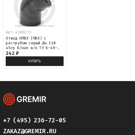
Арт.
4106272
Отвод НПВХ (ПВХ) с
раструбом серый Дн 110
45гр б/нап в/к ТУ 6-49-
33-92 Хемкор
242
₽
КУПИТЬ
+7 (495) 236-72-05
ZAKAZ@GREMIR.RU