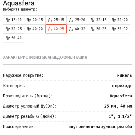
Aquasfera
Металлопрокат
Выберите диаметр:
Измерительные приборы
Баки
Ду 15-10
Ду 20-15
Ду 25-15
Ду 25-20
Ду 32-15
Ду 32-20
Детали трубопроводов
Ду 32-25
Ду 40-20
Ду 40-25
Ду 40-32
Ду 50-25
Ду 50-32
Водомерные узлы
Запорная арматура
Ду 50-40
ХАРАКТЕРИСТИКИ
ОПИСАНИЕ
ДОКУМЕНТАЦИЯ
Наружное покрытие:
никель
Категория:
переходы
Производитель (бренд):
Aquasfera
Диаметр условный Ду(Dn):
25 мм, 40 мм
Диаметр резьбы G (дюйм):
1", 1 1/2"
Присоединение:
внутренняя-наружная резьба