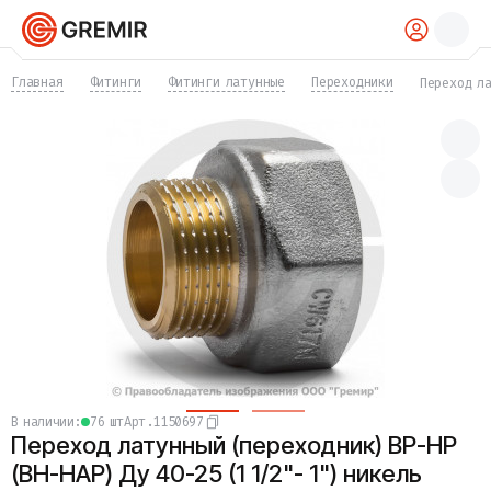
КАТАЛОГ
Главная
Фитинги
Фитинги латунные
Переходники
Переход л
Трубы
Хомуты
Фитинги
Фланцы
Отводы
Переходы
Тройники
Заглушки
Задвижки
Краны
Затворы
Клапаны
Фильтры
Компенсаторы
в наличии:
76 шт
Арт.
1150697
Фасонные части
Переход латунный (переходник) ВР-НР
Крепеж
Прокладки и уплотнения
(ВН-НАР) Ду 40-25 (1 1/2"- 1") никель
Теплоизоляция