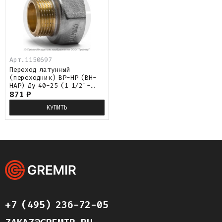
Арт.
1150697
Переход латунный
(переходник) ВР-НР (ВН-
НАР) Ду 40-25 (1 1/2"-
1") никель Aquasfera
871
₽
КУПИТЬ
+7 (495) 236-72-05