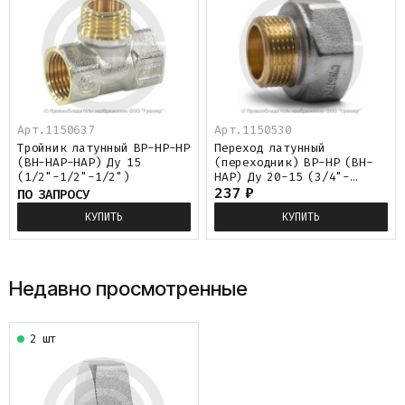
Арт.1150637
Арт.1150530
Тройник латунный ВР-НР-НР
Переход латунный
(ВН-НАР-НАР) Ду 15
(переходник) ВР-НР (ВН-
(1/2"-1/2"-1/2")
НАР) Ду 20-15 (3/4"-
1/2") никель Aquasfera
237
₽
ПО ЗАПРОСУ
КУПИТЬ
КУПИТЬ
Недавно просмотренные
2 шт