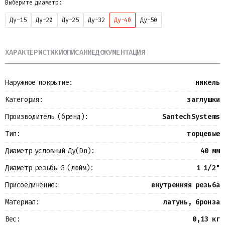
Выберите диаметр:
Металлопрокат
Измерительные приборы
Ду-15
Ду-20
Ду-25
Ду-32
Ду-40
Ду-50
Баки
Детали трубопроводов
Водомерные узлы
ХАРАКТЕРИСТИКИ
ОПИСАНИЕ
ДОКУМЕНТАЦИЯ
Запорная арматура
Наружное покрытие:
никель
Категория:
заглушки
Производитель (бренд):
SantechSystems
Тип:
торцевые
Диаметр условный Ду(Dn):
40 мм
Диаметр резьбы G (дюйм):
1 1/2"
Присоединение:
внутренняя резьба
Материал:
латунь, бронза
Вес:
0,13 кг