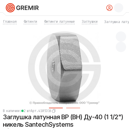
КАТАЛОГ
Главная
Фитинги
Фитинги латунные
Заглушки
Заглушка лату
Трубы
Хомуты
Фитинги
Фланцы
Отводы
Переходы
Тройники
Заглушки
Задвижки
Краны
Затворы
Клапаны
Фильтры
Компенсаторы
в наличии:
2 шт
Арт.
4105316
Фасонные части
Заглушка латунная ВР (ВН) Ду-40 (1 1/2")
Крепеж
Прокладки и уплотнения
никель SantechSystems
Теплоизоляция