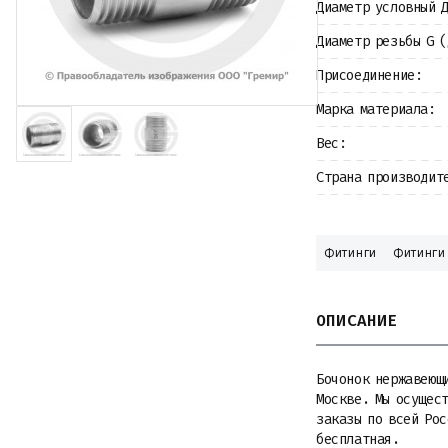
Диаметр условный 
Крепеж
Прокладки и уплотнения
Диаметр резьбы G 
Теплоизоляция
Металлопрокат
Присоединение:
Измерительные приборы
Марка материала:
Баки
Детали трубопроводов
Вес:
Водомерные узлы
Запорная арматура
Страна производит
Фитинги
Фитинги
ОПИСАНИЕ
Бочонок нержавеющи
Москве. Мы осущес
заказы по всей Ро
бесплатная.