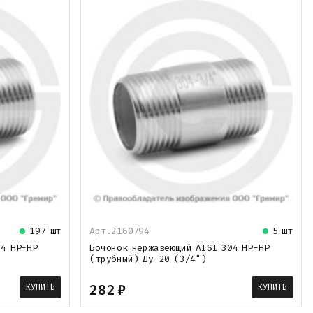
197 шт
Арт.2160794
5 шт
04 НР-НР
Бочонок нержавеющий AISI 304 НР-НР
(трубный) Ду-20 (3/4")
282
₽
КУПИТЬ
КУПИТЬ