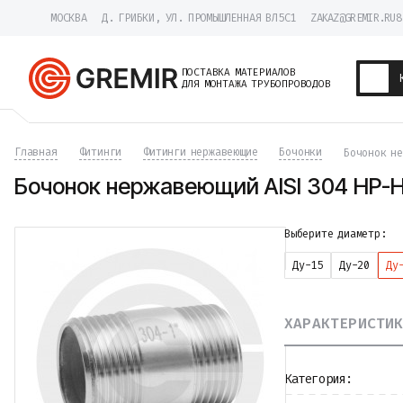
МОСКВА
Д. ГРИБКИ, УЛ. ПРОМЫШЛЕННАЯ ВЛ5С1
ZAKAZ@GREMIR.RU
8
ПОСТАВКА МАТЕРИАЛОВ
ДЛЯ МОНТАЖА ТРУБОПРОВОДОВ
Трубы
Главная
Фитинги
Фитинги нержавеющие
Бочонки
Бочонок не
Хомуты
Фитинги
Бочонок нержавеющий AISI 304 НР-НР
Фланцы
Отводы
Переходы
Выберите диаметр:
Тройники
Ду-15
Ду-20
Ду
Заглушки
Задвижки
Краны
ХАРАКТЕРИСТИ
Затворы
Клапаны
Фильтры
Компенсаторы
Категория:
Фасонные части