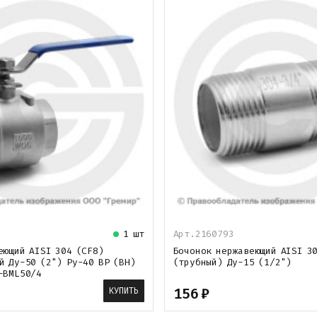
1 шт
Арт.2160793
еющий AISI 304 (CF8)
Бочонок нержавеющий AISI 3
й Ду-50 (2") Ру-40 ВР (ВН)
(трубный) Ду-15 (1/2")
-BML50/4
156
₽
КУПИТЬ