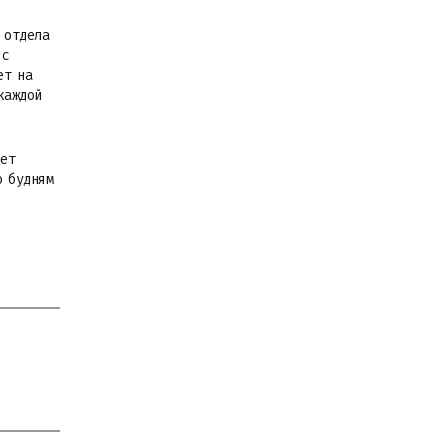
 отдела
 с
ет на
каждой
дет
о будням