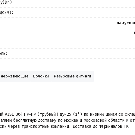
Ду(Dn):
(дюйм):
наружна
ель:
 нержавеющие
Бочонки
Резьбовые фитинги
й AISI 304 НР-НР (трубный) Ду-25 (1") по низким ценам со скла
твляем бесплатную доставку по Москве и Московской области и о
ссии через транспортные компании. Доставка до терминалов ТК