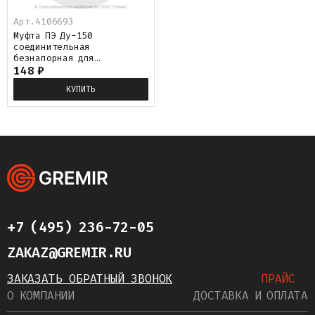
Арт.
4106693
Муфта ПЭ Ду-150
соединительная
безнапорная для
асбестоцементных труб
148
₽
КУПИТЬ
+7 (495) 236-72-05
ZAKAZ@GREMIR.RU
ЗАКАЗАТЬ ОБРАТНЫЙ ЗВОНОК
ПРАЙС
О КОМПАНИИ
ДОСТАВКА И ОПЛАТА