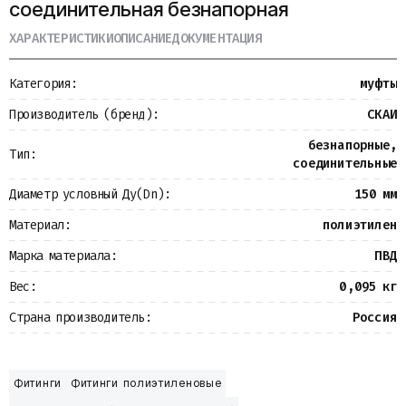
соединительная безнапорная
Металлопрокат
Измерительные приборы
ХАРАКТЕРИСТИКИ
ОПИСАНИЕ
ДОКУМЕНТАЦИЯ
Баки
Детали трубопроводов
Категория:
муфты
Водомерные узлы
Запорная арматура
Производитель (бренд):
СКАИ
безнапорные,
Тип:
соединительные
Диаметр условный Ду(Dn):
150 мм
Материал:
полиэтилен
Марка материала:
ПВД
Вес:
0,095 кг
Страна производитель:
Россия
Фитинги
Фитинги полиэтиленовые