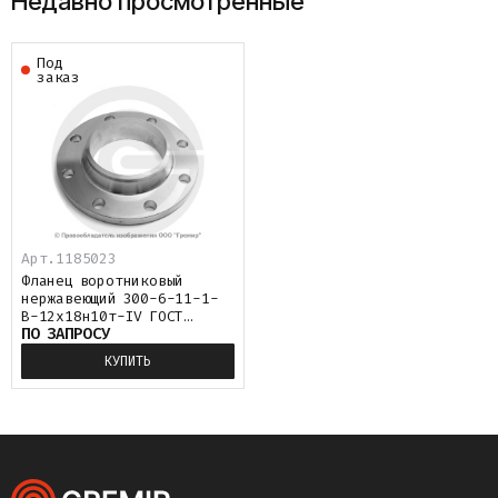
Недавно просмотренные
Под
заказ
Арт.
1185023
Фланец воротниковый
нержавеющий 300-6-11-1-
B-12х18н10т-IV ГОСТ
ПО ЗАПРОСУ
33259-2015
КУПИТЬ