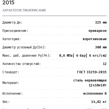
2015
Металлопрокат
Измерительные приборы
ХАРАКТЕРИСТИКИ
ОПИСАНИЕ
Баки
Детали трубопроводов
Диаметр Дн:
325 мм
Водомерные узлы
Запорная арматура
Присоединение:
приварное
Категория:
воротниковые
Диаметр условный Ду(Dn):
300 мм
Макс. раб. давление Ру(Pn):
0,6 МПа| 6 бар| 6 кгс/см2
Количество отверстий:
12
Стандарт:
ГОСТ 33259-2015
сталь нержавеющая
Материал:
12х18н10т
Исполнение:
исполнение B
Вес:
14,82 кг