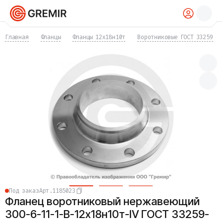
КАТАЛОГ
Главная
Фланцы
Фланцы 12х18н10т
Воротниковые ГОСТ 33259
Трубы
Хомуты
Фитинги
Фланцы
Отводы
Переходы
Тройники
Заглушки
Задвижки
Краны
Затворы
Клапаны
Фильтры
Компенсаторы
Под заказ
Арт.
1185023
Фасонные части
Фланец воротниковый нержавеющий
Крепеж
Прокладки и уплотнения
300-6-11-1-B-12х18н10т-IV ГОСТ 33259-
Теплоизоляция