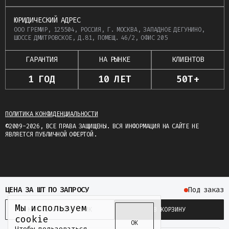
ЮРИДИЧЕСКИЙ АДРЕС
ООО ГРЕМИР, 125504, РОССИЯ, Г. МОСКВА, ЗАПАДНОЕ ДЕГУНИНО,
ШОССЕ ДМИТРОВСКОЕ, Д.81, ПОМЕЩ. 46/2, ОФИС 205
ГАРАНТИЯ
НА РЫНКЕ
КЛИЕНТОВ
1 ГОД
10 ЛЕТ
50Т+
ПОЛИТИКА КОНФИДЕНЦИАЛЬНОСТИ
©2009-2026, ВСЕ ПРАВА ЗАЩИЩЕНЫ. ВСЯ ИНФОРМАЦИЯ НА САЙТЕ НЕ
ЯВЛЯЕТСЯ ПУБЛИЧНОЙ ОФЕРТОЙ.
ЦЕНА
ЗА ШТ
ПО ЗАПРОСУ
Под заказ
Мы используем
КУПИТЬ В ОДИН КЛИК
В КОРЗИНУ
cookie
ОК
Чтобы пользоваться