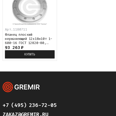
Арт.
1180711
Фланец плоский
нержавеющий 12х18н10т 1-
600-16 ГОСТ 12820-80,
Ру-16, Ду-600
93 263
₽
КУПИТЬ
+7 (495) 236-72-05
ZAKAZ@GREMIR.RU