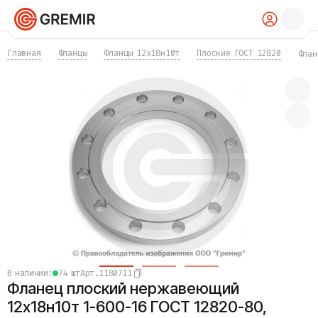
КАТАЛОГ
Главная
Фланцы
Фланцы 12х18н10т
Плоские ГОСТ 12820
Флан
Трубы
Хомуты
Фитинги
Фланцы
Отводы
Переходы
Тройники
Заглушки
Задвижки
Краны
Затворы
Клапаны
Фильтры
Компенсаторы
в наличии:
74 шт
Арт.
1180711
Фасонные части
Фланец плоский нержавеющий
Крепеж
Прокладки и уплотнения
12х18н10т 1-600-16 ГОСТ 12820-80,
Теплоизоляция