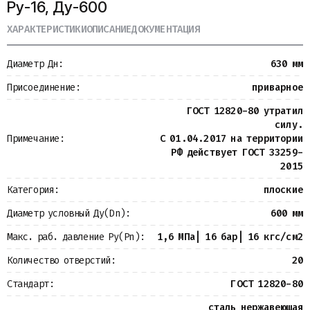
Ру-16, Ду-600
Металлопрокат
Измерительные приборы
ХАРАКТЕРИСТИКИ
ОПИСАНИЕ
ДОКУМЕНТАЦИЯ
Баки
Детали трубопроводов
Диаметр Дн:
630 мм
Водомерные узлы
Запорная арматура
Присоединение:
приварное
ГОСТ 12820-80 утратил
силу.
Примечание:
С 01.04.2017 на территории
РФ действует ГОСТ 33259-
2015
Категория:
плоские
Диаметр условный Ду(Dn):
600 мм
Макс. раб. давление Ру(Pn):
1,6 МПа| 16 бар| 16 кгс/см2
Количество отверстий:
20
Стандарт:
ГОСТ 12820-80
сталь нержавеющая