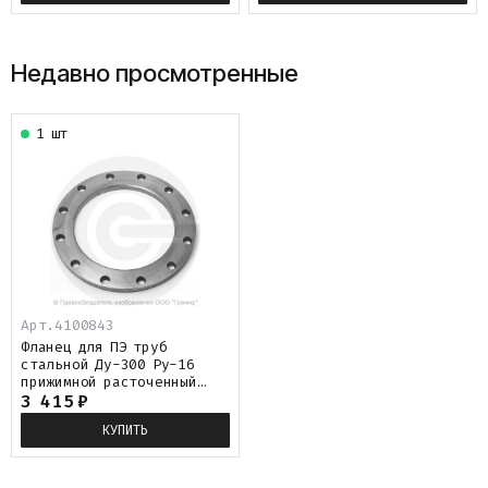
Недавно просмотренные
1 шт
Арт.
4100843
Фланец для ПЭ труб
стальной Ду-300 Ру-16
прижимной расточенный
(Dвн 338мм) под втулку Дн
3 415
₽
315 SDR11 Т22
КУПИТЬ