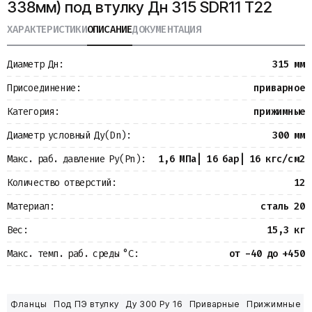
338мм) под втулку Дн 315 SDR11 Т22
Металлопрокат
Измерительные приборы
ХАРАКТЕРИСТИКИ
ОПИСАНИЕ
ДОКУМЕНТАЦИЯ
Баки
Детали трубопроводов
Диаметр Дн:
315 мм
Водомерные узлы
Запорная арматура
Присоединение:
приварное
Категория:
прижимные
Диаметр условный Ду(Dn):
300 мм
Макс. раб. давление Ру(Pn):
1,6 МПа| 16 бар| 16 кгс/см2
Количество отверстий:
12
Материал:
сталь 20
Вес:
15,3 кг
Макс. темп. раб. среды °С:
от -40 до +450
Фланцы
Под ПЭ втулку
Ду 300 Ру 16
Приварные
Прижимные