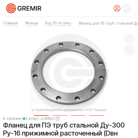
КАТАЛОГ
Главная
Фланцы
Под ПЭ втулку
Фланец для ПЭ труб стальной Д
Трубы
Хомуты
Фитинги
Фланцы
Отводы
Переходы
Тройники
Заглушки
Задвижки
Краны
Затворы
Клапаны
Фильтры
Компенсаторы
в наличии:
1 шт
Арт.
4100843
Фасонные части
Фланец для ПЭ труб стальной Ду-300
Крепеж
Прокладки и уплотнения
Ру-16 прижимной расточенный (Dвн
Теплоизоляция