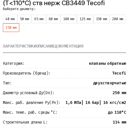
(Т<110°С) ств нерж CB3449 Tecofi
Металлопрокат
Выберите диаметр:
Измерительные приборы
Баки
40 мм
50 мм
65 мм
80 мм
100 мм
125 мм
150 мм
200 мм
Детали трубопроводов
250 мм
Водомерные узлы
Запорная арматура
ХАРАКТЕРИСТИКИ
ОПИСАНИЕ
ДОКУМЕНТАЦИЯ
Категория:
клапаны обратные
Производитель (бренд):
Tecofi
Тип:
двухстворчатые
Диаметр условный Ду(Dn):
250 мм
Макс. раб. давление Ру(Pn):
1,6 МПа| 16 бар| 16 кгс/см2
Макс. темп. раб. среды °С:
до 110°С
Строительная длина L:
114 мм