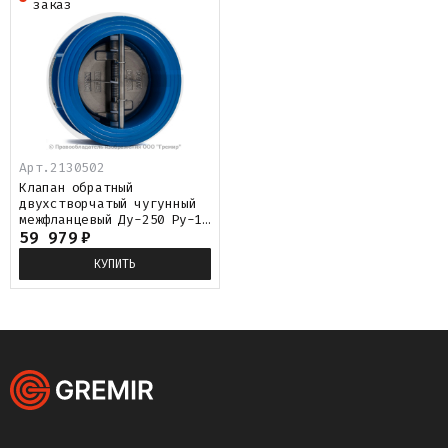
заказ
Арт.
2130502
Клапан обратный
двухстворчатый чугунный
межфланцевый Ду-250 Ру-16
(Т<110°С) ств нерж CB3449
59 979
₽
Tecofi
КУПИТЬ