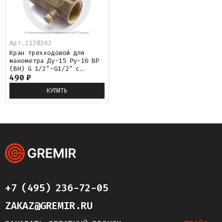
Арт.
2120262
Кран трехходовой для
манометра Ду-15 Ру-16 ВР
(ВН) G 1/2"-G1/2" с
краном маевского ПЕНЗА
490
₽
11б27п(м)2
КУПИТЬ
+7 (495) 236-72-05
ZAKAZ@GREMIR.RU