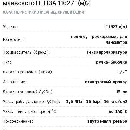
маевского ПЕНЗА 11б27п(м)2
Металлопрокат
Измерительные приборы
ХАРАКТЕРИСТИКИ
ОПИСАНИЕ
ДОКУМЕНТАЦИЯ
Баки
Детали трубопроводов
Модель:
11б27п(м)
Водомерные узлы
Запорная арматура
прямые, трехходовые, для
Категория:
манометра
Производитель (бренд):
Пензапромарматура
Тип:
ручка-бабочка
Диаметр резьбы G (дюйм):
1/2"
Исполнение:
стандартный проход
Диаметр условный Ду(Dn):
15 мм
Макс. раб. давление Ру(Pn):
1,6 МПа| 16 бар| 16 кгс/см2
Макс. темп. раб. среды °С:
до 140°С
Присоединение:
внутренняя резьба