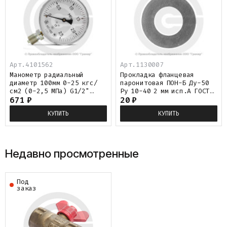
Арт.4101562
Арт.1130007
Манометр радиальный
Прокладка фланцевая
диаметр 100мм 0-25 кгс/
паронитовая ПОН-Б Ду-50
см2 (0-2,5 МПа) G1/2"
Ру 10-40 2 мм исп.А ГОСТ
МТ-100 Багория
671
₽
15180-86
20
₽
КУПИТЬ
КУПИТЬ
Недавно просмотренные
Под
заказ