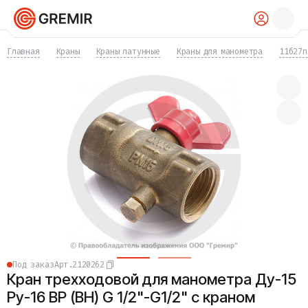
КАТАЛОГ
Главная
Краны
Краны латунные
Краны для манометра
11б27п
Трубы
Хомуты
Фитинги
Фланцы
Отводы
Переходы
Тройники
Заглушки
Задвижки
Краны
Затворы
Клапаны
Фильтры
Компенсаторы
Под заказ
Арт.
2120262
Фасонные части
Кран трехходовой для манометра Ду-15
Крепеж
Прокладки и уплотнения
Ру-16 ВР (ВН) G 1/2"-G1/2" с краном
Теплоизоляция