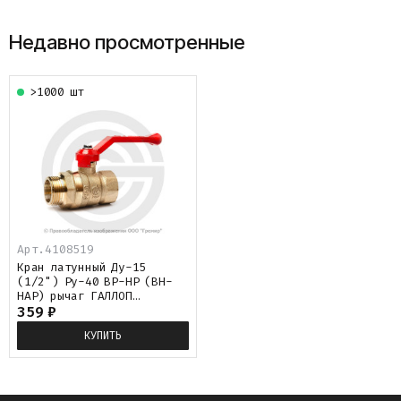
Недавно просмотренные
>1000 шт
Арт.
4108519
Кран латунный Ду-15
(1/2") Ру-40 ВР-НР (ВН-
НАР) рычаг ГАЛЛОП
Стандарт 221
359
₽
КУПИТЬ