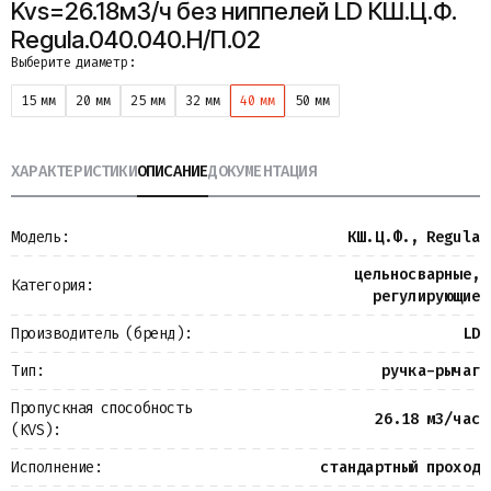
Kvs=26.18м3/ч без ниппелей LD КШ.Ц.Ф.
Металлопрокат
Regula.040.040.Н/П.02
Измерительные приборы
Выберите диаметр:
Баки
Детали трубопроводов
15 мм
20 мм
25 мм
32 мм
40 мм
50 мм
Водомерные узлы
Запорная арматура
ХАРАКТЕРИСТИКИ
ОПИСАНИЕ
ДОКУМЕНТАЦИЯ
Модель:
КШ.Ц.Ф., Regula
цельносварные,
Категория:
регулирующие
Производитель (бренд):
LD
Тип:
ручка-рычаг
Пропускная способность
26.18 м3/час
(KVS):
Исполнение:
стандартный проход