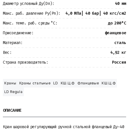
Диаметр условный Ду(Dn):
40 мм
Макс. раб. давление Ру(Pn):
4,0 МПа| 40 бар| 40 кгс/см2
Макс. темп. раб. среды °С:
до 200°С
Присоединение:
фланцевое
Материал:
сталь
Вес:
4,92 кг
Страна производитель:
Россия
Краны
Краны стальные
LD
КШ.Ц.Ф
Фланцевые
КШ.Ц.Ф
LD Regula
ОПИСАНИЕ
Кран шаровой регулирующий ручной стальной фланцевый Ду-40