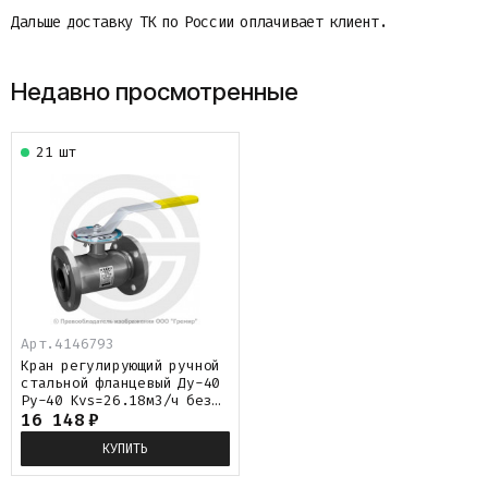
Дальше доставку ТК по России оплачивает клиент.
Недавно просмотренные
21 шт
Арт.
4146793
Кран регулирующий ручной
стальной фланцевый Ду-40
Ру-40 Kvs=26.18м3/ч без
ниппелей LD КШ.Ц.Ф.
16 148
₽
Regula.040.040.Н/П.02
КУПИТЬ