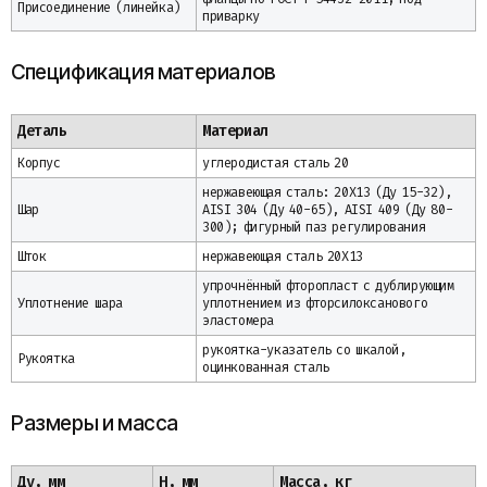
Присоединение (линейка)
приварку
Спецификация материалов
Деталь
Материал
Корпус
углеродистая сталь 20
нержавеющая сталь: 20Х13 (Ду 15-32),
Шар
AISI 304 (Ду 40-65), AISI 409 (Ду 80-
300); фигурный паз регулирования
Шток
нержавеющая сталь 20Х13
упрочнённый фторопласт с дублирующим
Уплотнение шара
уплотнением из фторсилоксанового
эластомера
рукоятка-указатель со шкалой,
Рукоятка
оцинкованная сталь
Размеры и масса
Ду, мм
H, мм
Масса, кг