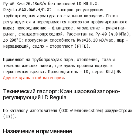
Ру-40 Kvs=26.18м3/ч без ниппелей LD КШ.Ц.Ф.
Regula.040.040.Н/П.02 – запорно-регулирующая
трубопроводная арматура со стальным корпусом. Поток
регулируется и перекрывается поворотом профилированного
шара; присоединение – фланцевое, управление – рукоятка-
рычаг, стандартнопроходной. Рассчитан на Ру-40 (4,0 МПа),
до 200°C; пропускная способность Kvs=26.18 м3/час, шар –
нержавеющий, седло – фторопласт (PTFE).
Применяют на трубопроводах пара, отопления, газа и
технологических линий, где нужны прочный корпус и
герметичная врезка. Производитель – LD, серия КШ.Ц.Ф.
Другие краны этой категории
.
Технический паспорт: Кран шаровой запорно-
регулирующий LD Regula
По каталогу изготовителя (ООО «ЧелябинскСпецГражданСтрой»
(LD)).
Назначение и применение