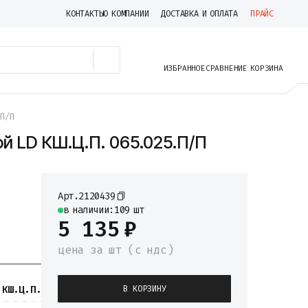
КОНТАКТЫ
О КОМПАНИИ
ДОСТАВКА И ОПЛАТА
ПРАЙС
ИЗБРАННОЕ
СРАВНЕНИЕ
КОРЗИНА
.П/П
й LD КШ.Ц.П. 065.025.П/П
Арт.
2120439
в наличии:
109 шт
5 135
₽
цена
за шт
(c ндс)
КШ.Ц.П.
В КОРЗИНУ