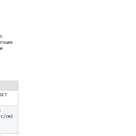
и;
атации
не
ГОСТ
5
гс/см2