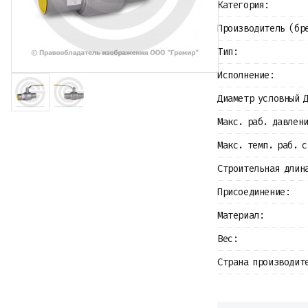
Категория:
Крепеж
Прокладки и уплотнения
Производитель (бр
Теплоизоляция
Металлопрокат
Тип:
Измерительные приборы
Исполнение:
Баки
Детали трубопроводов
Диаметр условный 
Водомерные узлы
Запорная арматура
Макс. раб. давлен
Макс. темп. раб. с
Строительная длин
Присоединение:
Материал:
Вес:
Страна производит