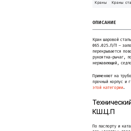
Краны
Краны ст
ОПИСАНИЕ
Кран шаровой стал
065.025.П/П – зап
перекрывается пов
рукоятка-рычаг, п
нержавеющий, седл
Применяют на труб
прочный корпус и 
этой категории
.
Технический
КШ.Ц.П
По паспорту и кат