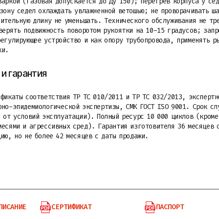
варкой (газовая допускается до Ду 150); перегрев корпуса у се
 зону седел охлаждать увлажненной ветошью; не проворачивать ш
оительную длину не уменьшать. Технического обслуживания не тр
оверять подвижность поворотом рукоятки на 10-15 градусов; зап
регулирующее устройство и как опору трубопровода, применять р
ки.
и гарантия
фикаты соответствия ТР ТС 010/2011 и ТР ТС 032/2013, экспертн
рно-эпидемиологической экспертизы, СМК ГОСТ ISO 9001. Срок сл
 от условий эксплуатации). Полный ресурс 10 000 циклов (кроме
месями и агрессивных сред). Гарантия изготовителя 36 месяцев 
ию, но не более 42 месяцев с даты продажи.
ПИСАНИЕ
СЕРТИФИКАТ
ПАСПОРТ