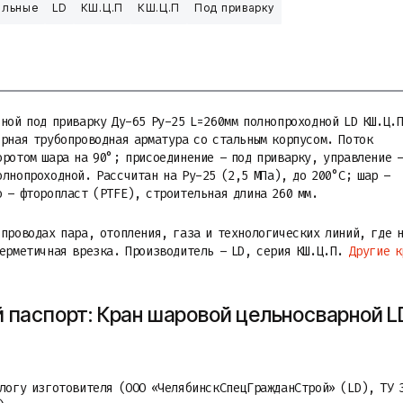
альные
LD
КШ.Ц.П
КШ.Ц.П
Под приварку
ьной под приварку Ду-65 Ру-25 L=260мм полнопроходной LD КШ.Ц.
орная трубопроводная арматура со стальным корпусом. Поток
оротом шара на 90°; присоединение – под приварку, управление 
олнопроходной. Рассчитан на Ру-25 (2,5 МПа), до 200°C; шар –
о – фторопласт (PTFE), строительная длина 260 мм.
опроводах пара, отопления, газа и технологических линий, где 
герметичная врезка. Производитель – LD, серия КШ.Ц.П.
Другие к
 паспорт: Кран шаровой цельносварной L
алогу изготовителя (ООО «ЧелябинскСпецГражданСтрой» (LD), ТУ 