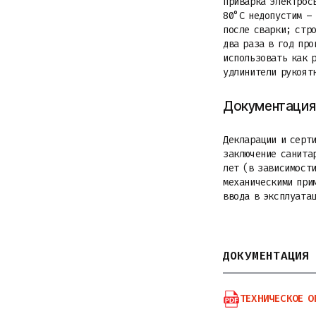
приварка электрос
80°С недопустим –
после сварки; стр
два раза в год пр
использовать как 
удлинители рукоят
Документация 
Декларации и серти
заключение санита
лет (в зависимости
механическими при
ввода в эксплуатац
ДОКУМЕНТАЦИЯ
ТЕХНИЧЕСКОЕ О