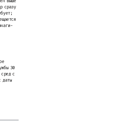
дел выше
ар сразу
ебует;
рещается
ычаги-
ое
ужбы 30
 сред с
с даты