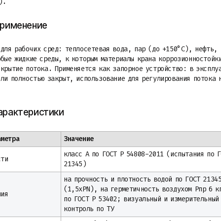
).
применение
 для рабочих сред: теплосетевая вода, пар (до +150°С), нефть,
юбые жидкие среды, к которым материалы крана коррозионностойк
екрытие потока. Применяется как запорное устройство: в эксплу
или полностью закрыт, использование для регулирования потока 
арактеристики
аметра
Значение
класс А по ГОСТ Р 54808-2011 (испытания по 
сти
21345)
на прочность и плотность водой по ГОСТ 2134
(1,5xPN), на герметичность воздухом Рпр 6 к
ния
по ГОСТ Р 53402; визуальный и измерительный
контроль по ТУ