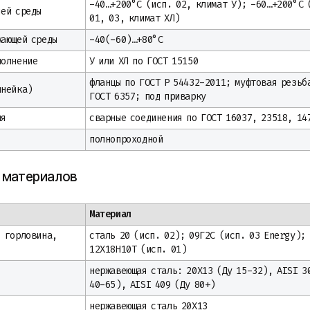
-40…+200°С (исп. 02, климат У); -60…+200°С 
чей среды
01, 03, климат ХЛ)
жающей среды
-40(-60)…+80°С
полнение
У или ХЛ по ГОСТ 15150
фланцы по ГОСТ Р 54432-2011; муфтовая резьб
инейка)
ГОСТ 6357; под приварку
ия
сварные соединения по ГОСТ 16037, 23518, 14
полнопроходной
 материалов
Материал
, горловина,
сталь 20 (исп. 02); 09Г2С (исп. 03 Energy);
12Х18Н10Т (исп. 01)
нержавеющая сталь: 20Х13 (Ду 15-32), AISI 3
40-65), AISI 409 (Ду 80+)
нержавеющая сталь 20Х13