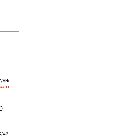
П.
–
нужны
раны
D
3742-