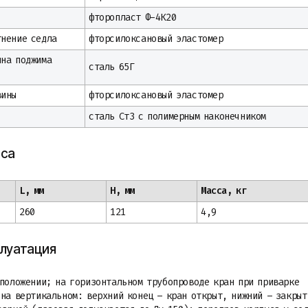
фторопласт Ф-4К20
тнение седла
фторсилоксановый эластомер
ина поджима
сталь 65Г
вины
фторсилоксановый эластомер
сталь Ст3 с полимерным наконечником
сса
L, мм
H, мм
Масса, кг
260
121
4,9
плуатация
 положении; на горизонтальном трубопроводе кран при приварке
на вертикальном: верхний конец – кран открыт, нижний – закрыт