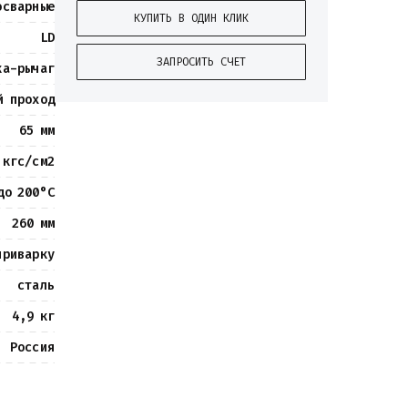
осварные
КУПИТЬ В ОДИН КЛИК
LD
ЗАПРОСИТЬ СЧЕТ
ка-рычаг
й проход
65 мм
 кгс/см2
до 200°С
260 мм
приварку
сталь
4,9 кг
Россия