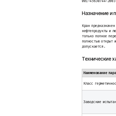
001-45630744-2003
Назначение и 
Кран предназначен
нефтепродукты и л
только полное пер
полностью открыт 
допускается.
Технические х
Наименование пар
Класс герметично
Заводские испыта