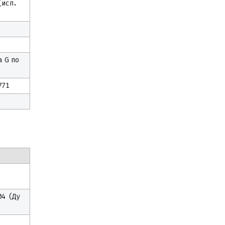
(исп.
а G по
771
04 (Ду