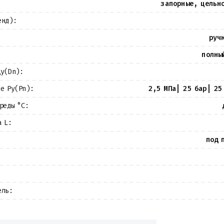
запорные, цельн
енд):
руч
полны
Ду(Dn):
ие Ру(Pn):
2,5 МПа| 25 бар| 25
реды °С:
а L:
под 
ель: