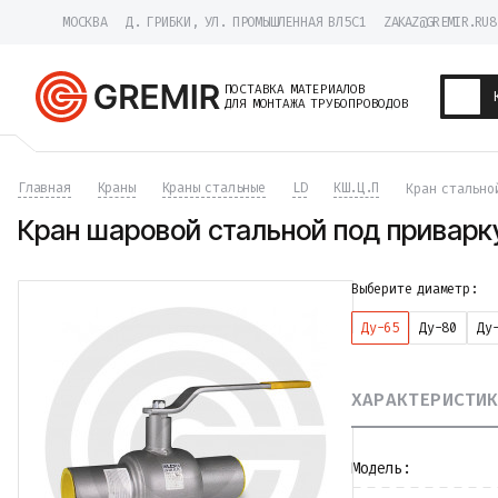
МОСКВА
Д. ГРИБКИ, УЛ. ПРОМЫШЛЕННАЯ ВЛ5С1
ZAKAZ@GREMIR.RU
8
ПОСТАВКА МАТЕРИАЛОВ
ДЛЯ МОНТАЖА ТРУБОПРОВОДОВ
Трубы
Главная
Краны
Краны стальные
LD
КШ.Ц.П
Кран стально
Хомуты
Фитинги
Кран шаровой стальной под приварк
Фланцы
Отводы
Переходы
Выберите диаметр:
Тройники
Ду-65
Ду-80
Ду
Заглушки
Задвижки
Краны
ХАРАКТЕРИСТИ
Затворы
Клапаны
Фильтры
Компенсаторы
Модель:
Фасонные части