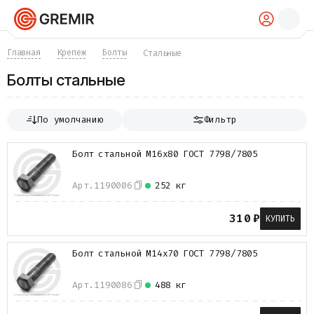
КАТАЛОГ
Главная
Крепеж
Болты
Стальные
Трубы
Болты стальные
Хомуты
Фитинги
Фланцы
По умолчанию
Фильтр
Отводы
Переходы
Болт стальной М16х80 ГОСТ 7798/7805
Тройники
Заглушки
Арт.
1190006
252 кг
Задвижки
Краны
Затворы
310
₽
КУПИТЬ
Клапаны
Фильтры
Болт стальной М14х70 ГОСТ 7798/7805
Компенсаторы
Фасонные части
Арт.
1190086
488 кг
Крепеж
Прокладки и уплотнения
Теплоизоляция