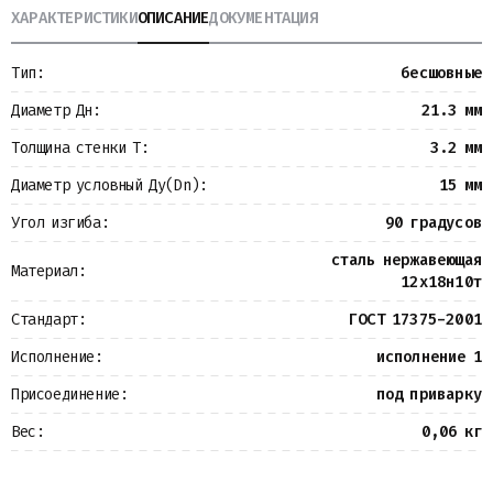
ХАРАКТЕРИСТИКИ
ОПИСАНИЕ
ДОКУМЕНТАЦИЯ
Металлопрокат
Измерительные приборы
Баки
Тип:
бесшовные
Детали трубопроводов
Водомерные узлы
Диаметр Дн:
21.3 мм
Запорная арматура
Толщина стенки Т:
3.2 мм
Диаметр условный Ду(Dn):
15 мм
Угол изгиба:
90 градусов
сталь нержавеющая
Материал:
12х18н10т
Стандарт:
ГОСТ 17375-2001
Исполнение:
исполнение 1
Присоединение:
под приварку
Вес:
0,06 кг