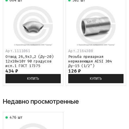
664 шт
502 шт
Арт.1111061
Арт.2164308
Отвод 26,9х3,2 (Ду-20)
Резьба приварная
12х18н10т 90 градусов
нержавеющая AISI 304
исп.1 ГОСТ 17375
Ду-15 (1/2")
434
₽
126
₽
КУПИТЬ
КУПИТЬ
Недавно просмотренные
476 шт