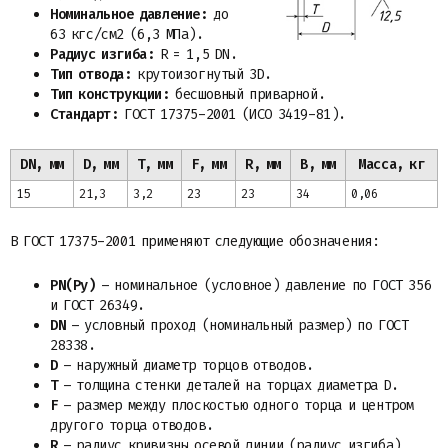
Номинальное давление:
до
63 кгс/см2 (6,3 МПа).
Радиус изгиба:
R = 1,5 DN.
Тип отвода:
крутоизогнутый 3D.
Тип конструкции:
бесшовный приварной.
Стандарт:
ГОСТ 17375-2001 (ИСО 3419-81).
DN, мм
D, мм
T, мм
F, мм
R, мм
B, мм
Масса, кг
15
21,3
3,2
23
23
34
0,06
В ГОСТ 17375-2001 применяют следующие обозначения:
PN(Ру)
– номинальное (условное) давление по ГОСТ 356
и ГОСТ 26349.
DN
– условный проход (номинальный размер) по ГОСТ
28338.
D
– наружный диаметр торцов отводов.
T
– толщина стенки деталей на торцах диаметра D.
F
– размер между плоскостью одного торца и центром
другого торца отводов.
R
– радиус кривизны осевой линии (радиус изгиба)