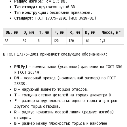
Радиус изгиба:
R = 1,5 DN.
Тип отвода:
крутоизогнутый 3D.
Тип конструкции:
бесшовный приварной.
Стандарт:
ГОСТ 17375-2001 (ИСО 3419-81).
DN, мм
D, мм
T, мм
F, мм
R, мм
B, мм
Масса, кг
80
89
6
120
120
164
2,3
В ГОСТ 17375-2001 применяют следующие обозначения:
PN(Ру)
– номинальное (условное) давление по ГОСТ 356
и ГОСТ 26349.
DN
– условный проход (номинальный размер) по ГОСТ
28338.
D
– наружный диаметр торцов отводов.
T
– толщина стенки деталей на торцах диаметра D.
F
– размер между плоскостью одного торца и центром
другого торца отводов.
R
– радиус кривизны осевой линии (радиус изгиба)
отводов.
B
– размер между плоскостью торцов и наиболее