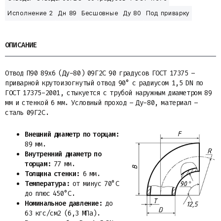
Исполнение 2
Дн 89
Бесшовные
Ду 80
Под приварку
ОПИСАНИЕ
Отвод П90 89х6 (Ду-80) 09Г2С 90 градусов ГОСТ 17375 –
приварной крутоизогнутый отвод 90° с радиусом 1,5 DN по
ГОСТ 17375-2001, стыкуется с трубой наружным диаметром 89
мм и стенкой 6 мм. Условный проход – Ду-80, материал –
сталь 09Г2С.
Внешний диаметр по торцам:
89 мм.
Внутренний диаметр по
торцам:
77 мм.
Толщина стенки:
6 мм.
Температура:
от минус 70°С
до плюс 450°С.
Номинальное давление:
до
63 кгс/см2 (6,3 МПа).