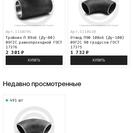
Арт.1140394
Арт.1110430
Тройник П 89х6 (Ду-80)
Отвод П90 108х6 (Ду-100)
09Г2С равнопроходной ГОСТ
09Г2С 90 градусов ГОСТ
17376
17375
2 301
₽
1 732
₽
КУПИТЬ
КУПИТЬ
Недавно просмотренные
491 шт