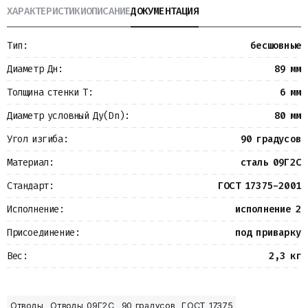
ХАРАКТЕРИСТИКИ
ОПИСАНИЕ
ДОКУМЕНТАЦИЯ
Металлопрокат
Измерительные приборы
Баки
Тип:
бесшовные
Детали трубопроводов
Водомерные узлы
Диаметр Дн:
89 мм
Запорная арматура
Толщина стенки Т:
6 мм
Диаметр условный Ду(Dn):
80 мм
Угол изгиба:
90 градусов
Материал:
сталь 09Г2С
Стандарт:
ГОСТ 17375-2001
Исполнение:
исполнение 2
Присоединение:
под приварку
Вес:
2,3 кг
Отводы
Отводы 09Г2С
90 градусов
ГОСТ 17375