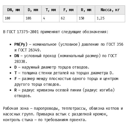
DN, мм
D, мм
T, мм
F, мм
R, мм
Масса, кг
100
108
4
62
150
1,25
В ГОСТ 17375-2001 применяют следующие обозначения:
PN(Ру)
– номинальное (условное) давление по ГОСТ 356
и ГОСТ 26349.
DN
– условный проход (номинальный размер) по ГОСТ
28338.
D
– наружный диаметр торцов отводов.
T
– толщина стенки деталей на торцах диаметра D.
F
– размер между плоскостью одного торца и центром
другого торца отводов.
R
– радиус кривизны осевой линии (радиус изгиба)
отводов.
Рабочая зона – паропроводы, теплотрассы, обвязка котлов и
насосных групп. Приварка встык с разделкой кромок,
контроль стыка – по требованиям проекта.