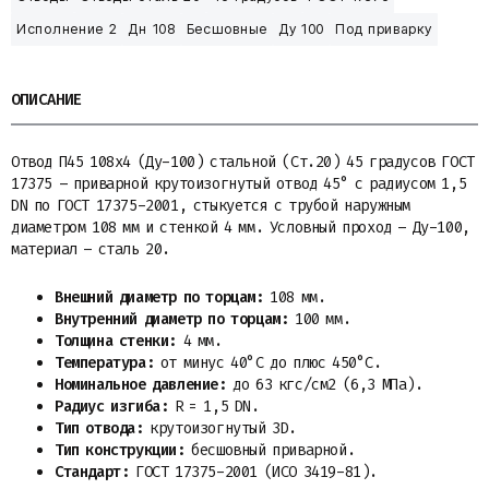
Исполнение 2
Дн 108
Бесшовные
Ду 100
Под приварку
ОПИСАНИЕ
Отвод П45 108х4 (Ду-100) стальной (Ст.20) 45 градусов ГОСТ
17375 – приварной крутоизогнутый отвод 45° с радиусом 1,5
DN по ГОСТ 17375-2001, стыкуется с трубой наружным
диаметром 108 мм и стенкой 4 мм. Условный проход – Ду-100,
материал – сталь 20.
Внешний диаметр по торцам:
108 мм.
Внутренний диаметр по торцам:
100 мм.
Толщина стенки:
4 мм.
Температура:
от минус 40°С до плюс 450°С.
Номинальное давление:
до 63 кгс/см2 (6,3 МПа).
Радиус изгиба:
R = 1,5 DN.
Тип отвода:
крутоизогнутый 3D.
Тип конструкции:
бесшовный приварной.
Стандарт:
ГОСТ 17375-2001 (ИСО 3419-81).