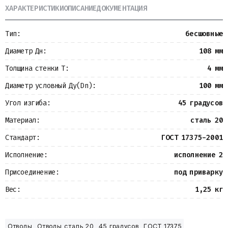
ХАРАКТЕРИСТИКИ
ОПИСАНИЕ
ДОКУМЕНТАЦИЯ
Металлопрокат
Измерительные приборы
Баки
Тип:
бесшовные
Детали трубопроводов
Водомерные узлы
Диаметр Дн:
108 мм
Запорная арматура
Толщина стенки Т:
4 мм
Диаметр условный Ду(Dn):
100 мм
Угол изгиба:
45 градусов
Материал:
сталь 20
Стандарт:
ГОСТ 17375-2001
Исполнение:
исполнение 2
Присоединение:
под приварку
Вес:
1,25 кг
Отводы
Отводы сталь 20
45 градусов
ГОСТ 17375