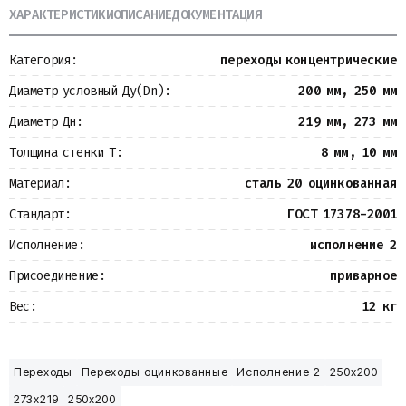
ХАРАКТЕРИСТИКИ
ОПИСАНИЕ
ДОКУМЕНТАЦИЯ
Металлопрокат
Измерительные приборы
Баки
Категория:
переходы концентрические
Детали трубопроводов
Водомерные узлы
Диаметр условный Ду(Dn):
200 мм, 250 мм
Запорная арматура
Диаметр Дн:
219 мм, 273 мм
Толщина стенки Т:
8 мм, 10 мм
Материал:
сталь 20 оцинкованная
Стандарт:
ГОСТ 17378-2001
Исполнение:
исполнение 2
Присоединение:
приварное
Вес:
12 кг
Переходы
Переходы оцинкованные
Исполнение 2
250х200
273х219
250х200