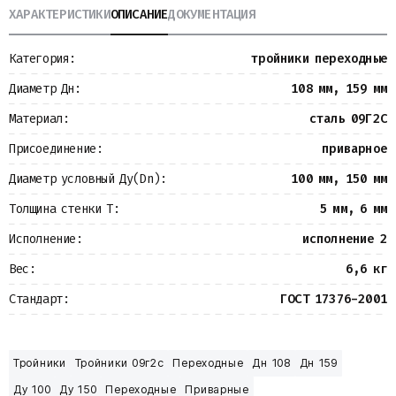
ХАРАКТЕРИСТИКИ
ОПИСАНИЕ
ДОКУМЕНТАЦИЯ
Металлопрокат
Измерительные приборы
Баки
Категория:
тройники переходные
Детали трубопроводов
Водомерные узлы
Диаметр Дн:
108 мм, 159 мм
Запорная арматура
Материал:
сталь 09Г2С
Присоединение:
приварное
Диаметр условный Ду(Dn):
100 мм, 150 мм
Толщина стенки Т:
5 мм, 6 мм
Исполнение:
исполнение 2
Вес:
6,6 кг
Стандарт:
ГОСТ 17376-2001
Тройники
Тройники 09г2с
Переходные
Дн 108
Дн 159
Ду 100
Ду 150
Переходные
Приварные