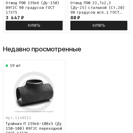
Отвод П90 159х6 (Ду-150)
Отвод П90 33,7х2,3
09Г2С 90 градусов ГОСТ
(Ду-25) стальной (Ст.20)
17375
90 градусов исп.1 ГОСТ
3 447
₽
17375
80
₽
КУПИТЬ
КУПИТЬ
Недавно просмотренные
19 шт
Арт.
1140513
Тройник П 159х6-108х5 (Ду
150-100) 09Г2С переходной