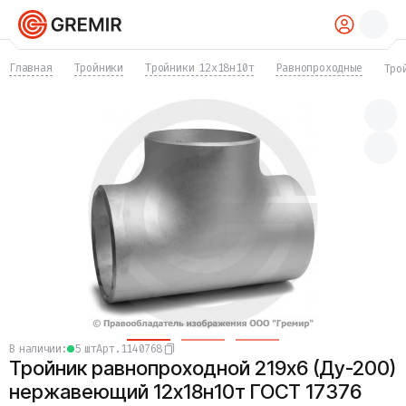
КАТАЛОГ
Главная
Тройники
Тройники 12х18н10т
Равнопроходные
Тро
Трубы
Хомуты
Фитинги
Фланцы
Отводы
Переходы
Тройники
Заглушки
Задвижки
Краны
Затворы
Клапаны
Фильтры
Компенсаторы
в наличии:
5 шт
Арт.
1140768
Фасонные части
Тройник равнопроходной 219х6 (Ду-200)
Крепеж
Прокладки и уплотнения
нержавеющий 12х18н10т ГОСТ 17376
Теплоизоляция