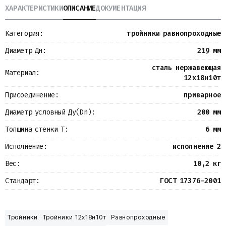
ХАРАКТЕРИСТИКИ
ОПИСАНИЕ
ДОКУМЕНТАЦИЯ
Металлопрокат
Измерительные приборы
Баки
Категория:
тройники равнопроходные
Детали трубопроводов
Водомерные узлы
Диаметр Дн:
219 мм
Запорная арматура
сталь нержавеющая
Материал:
12х18н10т
Присоединение:
приварное
Диаметр условный Ду(Dn):
200 мм
Толщина стенки Т:
6 мм
Исполнение:
исполнение 2
Вес:
10,2 кг
Стандарт:
ГОСТ 17376-2001
Тройники
Тройники 12х18н10т
Равнопроходные