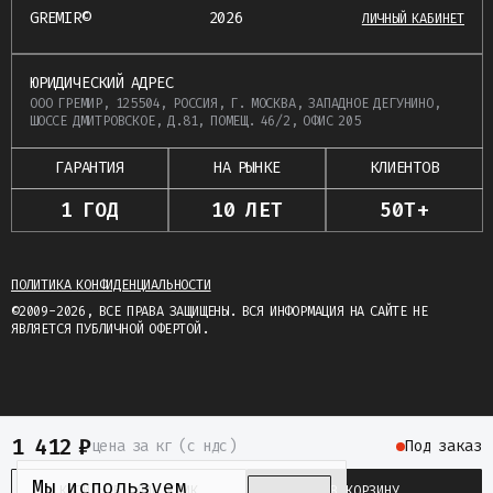
GREMIR©
2026
ЛИЧНЫЙ КАБИНЕТ
ЮРИДИЧЕСКИЙ АДРЕС
ООО ГРЕМИР, 125504, РОССИЯ, Г. МОСКВА, ЗАПАДНОЕ ДЕГУНИНО,
ШОССЕ ДМИТРОВСКОЕ, Д.81, ПОМЕЩ. 46/2, ОФИС 205
ГАРАНТИЯ
НА РЫНКЕ
КЛИЕНТОВ
1 ГОД
10 ЛЕТ
50Т+
ПОЛИТИКА КОНФИДЕНЦИАЛЬНОСТИ
©2009-2026, ВСЕ ПРАВА ЗАЩИЩЕНЫ. ВСЯ ИНФОРМАЦИЯ НА САЙТЕ НЕ
ЯВЛЯЕТСЯ ПУБЛИЧНОЙ ОФЕРТОЙ.
1 412
₽
цена
за кг
(c ндс)
Под заказ
Мы используем
КУПИТЬ В ОДИН КЛИК
В КОРЗИНУ