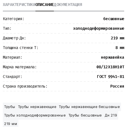
ХАРАКТЕРИСТИКИ
ОПИСАНИЕ
ДОКУМЕНТАЦИЯ
Металлопрокат
Измерительные приборы
Баки
Категория:
бесшовные
Детали трубопроводов
Водомерные узлы
Тип:
холоднодеформированные
Запорная арматура
Диаметр Дн:
219 мм
Толщина стенки Т:
8 мм
Материал:
нержавейка
Марка материала:
08/12Х18Н10Т
Стандарт:
ГОСТ 9941-81
Страна производитель:
Россия
Трубы
Трубы нержавеющие
Трубы нержавеющие бесшовные
Трубы холоднодеформированные
Трубы бесшовные
Дн 219
219 мм