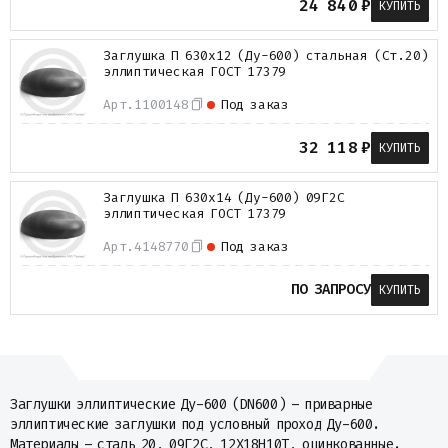
24 840
₽
КУПИТЬ
Металлопрокат
Измерительные приборы
Заглушка П 630х12 (Ду-600) стальная (Ст.20)
Баки
эллиптическая ГОСТ 17379
Детали трубопроводов
Водомерные узлы
Арт.
1100148
Под заказ
Запорная арматура
32 118
₽
КУПИТЬ
Заглушка П 630х14 (Ду-600) 09Г2С
эллиптическая ГОСТ 17379
Арт.
4148770
Под заказ
ПО ЗАПРОСУ
КУПИТЬ
Заглушки эллиптические Ду-600 (DN600) – приварные
эллиптические заглушки под условный проход Ду-600.
Материалы – сталь 20, 09Г2С, 12Х18Н10Т, оцинкованные.