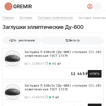
КАТАЛОГ
Главная
Заглушки
Заглушки эллиптические
Заглушки эллиптич
Трубы
Заглушки эллиптические Ду-600
Хомуты
Фитинги
Фланцы
По умолчанию
Фильтр
Отводы
Переходы
Заглушка П 630х10 (Ду-600) стальная (Ст.20)
Тройники
эллиптическая ГОСТ 17379
Заглушки
Задвижки
Арт.
1100147
41 шт
Краны
Затворы
12 445
₽
КУПИТЬ
Клапаны
Фильтры
Заглушка П 630х14 (Ду-600) стальная (Ст.20)
Компенсаторы
эллиптическая ГОСТ 17379
Фасонные части
Крепеж
Арт.
4148766
5 шт
Прокладки и уплотнения
Теплоизоляция