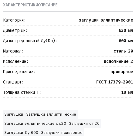
ХАРАКТЕРИСТИКИ
ОПИСАНИЕ
Металлопрокат
Измерительные приборы
Баки
Категория:
заглушки эллиптические
Детали трубопроводов
Водомерные узлы
Диаметр Дн:
630 мм
Запорная арматура
Диаметр условный Ду(Dn):
600 мм
Материал:
сталь 20
Исполнение:
исполнение 2
Присоединение:
приварное
Стандарт:
ГОСТ 17379-2001
Толщина стенки Т:
10 мм
Заглушки
Заглушки эллиптические
Заглушки эллиптические ст.20
Заглушки ст.20
Заглушки Ду 600
Заглушки приварные