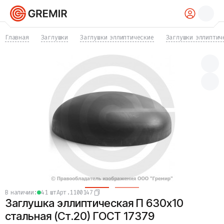
КАТАЛОГ
Главная
Заглушки
Заглушки эллиптические
Заглушки эллиптич
Трубы
Хомуты
Фитинги
Фланцы
Отводы
Переходы
Тройники
Заглушки
Задвижки
Краны
Затворы
Клапаны
Фильтры
Компенсаторы
в наличии:
41 шт
Арт.
1100147
Фасонные части
Заглушка эллиптическая П 630х10
Крепеж
Прокладки и уплотнения
стальная (Ст.20) ГОСТ 17379
Теплоизоляция