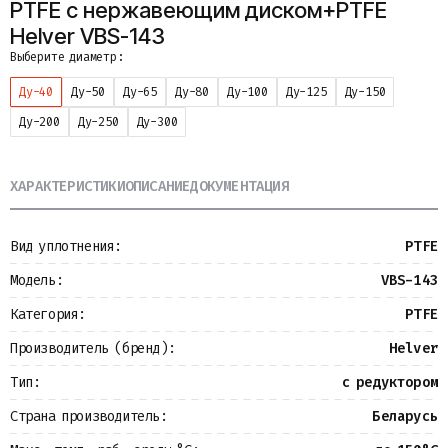
PTFE с нержавеющим диском+PTFE
Металлопрокат
Helver VBS-143
Измерительные приборы
Выберите диаметр:
Баки
Детали трубопроводов
Ду-40
Ду-50
Ду-65
Ду-80
Ду-100
Ду-125
Ду-150
Водомерные узлы
Запорная арматура
Ду-200
Ду-250
Ду-300
ХАРАКТЕРИСТИКИ
ОПИСАНИЕ
ДОКУМЕНТАЦИЯ
Вид уплотнения:
PTFE
Модель:
VBS-143
Категория:
PTFE
Производитель (бренд):
Helver
Тип:
с редуктором
Страна производитель:
Беларусь