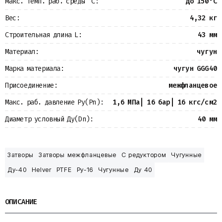
Макс. темп. раб. среды °С:
до 150°С
Вес:
4,32 кг
Строительная длина L:
43 мм
Материал:
чугун
Марка материала:
чугун GGG40
Присоединение:
межфланцевое
Макс. раб. давление Ру(Pn):
1,6 МПа| 16 бар| 16 кгс/см2
Диаметр условный Ду(Dn):
40 мм
Затворы
Затворы межфланцевые
С редуктором
Чугунные
Ду-40
Helver
PTFE
Ру-16
Чугунные
Ду 40
ОПИСАНИЕ