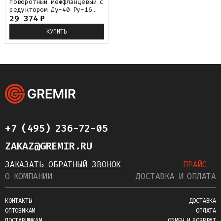
поворотный межфланцевый с
редуктором Ду-40 Ру-16
PTFE с нержавеющим
29 374
₽
диском+PTFE Helver VBS-
КУПИТЬ
143
+7 (495) 236-72-05
ZAKAZ@GREMIR.RU
ЗАКАЗАТЬ ОБРАТНЫЙ ЗВОНОК
ПРАЙС
О КОМПАНИИ
ДОСТАВКА И ОПЛАТА
КОНТАКТЫ
ДОСТАВКА
ОПТОВИКАМ
ОПЛАТА
ПОСТАВЩИКАМ
ОБМЕН И ВОЗВРАТ