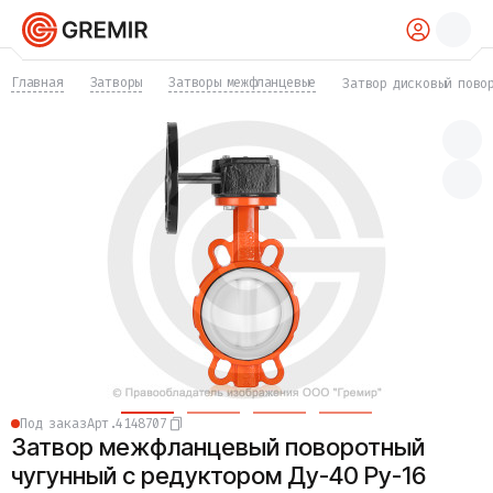
КАТАЛОГ
Главная
Затворы
Затворы межфланцевые
Затвор дисковый пово
Трубы
Хомуты
Фитинги
Фланцы
Отводы
Переходы
Тройники
Заглушки
Задвижки
Краны
Затворы
Клапаны
Фильтры
Компенсаторы
Под заказ
Арт.
4148707
Фасонные части
Затвор межфланцевый поворотный
Крепеж
Прокладки и уплотнения
чугунный с редуктором Ду-40 Ру-16
Теплоизоляция