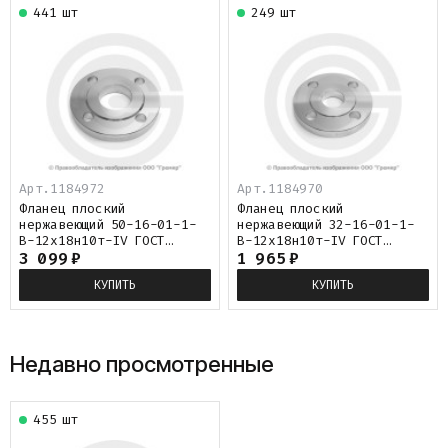
441 шт
249 шт
Арт.1184972
Арт.1184970
Фланец плоский
Фланец плоский
нержавеющий 50-16-01-1-
нержавеющий 32-16-01-1-
B-12х18н10т-IV ГОСТ
B-12х18н10т-IV ГОСТ
33259-2015
3 099
₽
33259-2015
1 965
₽
КУПИТЬ
КУПИТЬ
Недавно просмотренные
455 шт