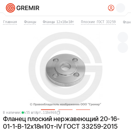
КАТАЛОГ
Главная
Фланцы
Фланцы 12х18н10т
Плоские ГОСТ 33259
Флан
Трубы
Хомуты
Фитинги
Фланцы
Отводы
Переходы
Тройники
Заглушки
Задвижки
Краны
Затворы
Клапаны
Фильтры
Компенсаторы
в наличии:
455 шт
Арт.
1184968
Фасонные части
Фланец плоский нержавеющий 20-16-
Крепеж
Прокладки и уплотнения
01-1-B-12х18н10т-IV ГОСТ 33259-2015
Теплоизоляция