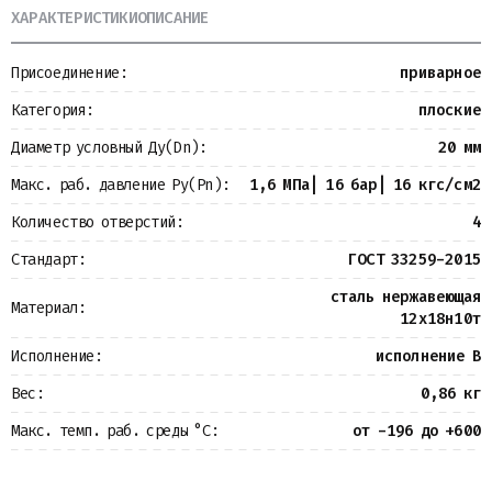
ХАРАКТЕРИСТИКИ
ОПИСАНИЕ
Металлопрокат
Измерительные приборы
Баки
Присоединение:
приварное
Детали трубопроводов
Водомерные узлы
Категория:
плоские
Запорная арматура
Диаметр условный Ду(Dn):
20 мм
Макс. раб. давление Ру(Pn):
1,6 МПа| 16 бар| 16 кгс/см2
Количество отверстий:
4
Стандарт:
ГОСТ 33259-2015
сталь нержавеющая
Материал:
12х18н10т
Исполнение:
исполнение B
Вес:
0,86 кг
Макс. темп. раб. среды °С:
от -196 до +600