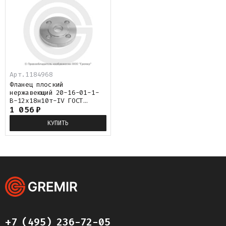
Арт.
1184968
Фланец плоский
нержавеющий 20-16-01-1-
B-12х18н10т-IV ГОСТ
33259-2015
1 056
₽
КУПИТЬ
+7 (495) 236-72-05