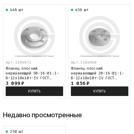
446 шт
456 шт
Арт.1184972
Арт.1184968
Фланец плоский
Фланец плоский
нержавеющий 50-16-01-1-
нержавеющий 20-16-01-1-
B-12х18н10т-IV ГОСТ
B-12х18н10т-IV ГОСТ
33259-2015
3 099
₽
33259-2015
1 056
₽
КУПИТЬ
КУПИТЬ
Недавно просмотренные
250 шт