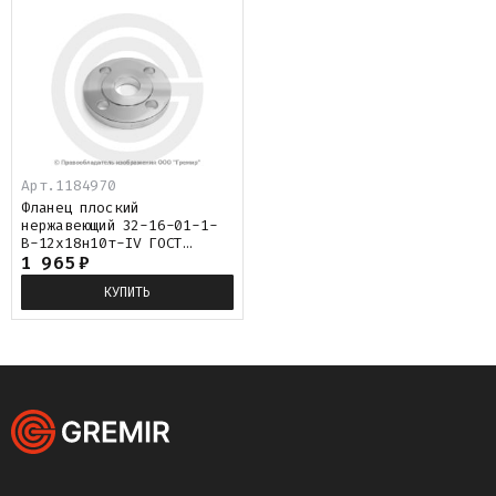
Арт.
1184970
Фланец плоский
нержавеющий 32-16-01-1-
B-12х18н10т-IV ГОСТ
33259-2015
1 965
₽
КУПИТЬ