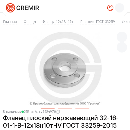
КАТАЛОГ
Главная
Фланцы
Фланцы 12х18н10т
Плоские ГОСТ 33259
Флан
Трубы
Хомуты
Фитинги
Фланцы
Отводы
Переходы
Тройники
Заглушки
Задвижки
Краны
Затворы
Клапаны
Фильтры
Компенсаторы
в наличии:
250 шт
Арт.
1184970
Фасонные части
Фланец плоский нержавеющий 32-16-
Крепеж
Прокладки и уплотнения
01-1-B-12х18н10т-IV ГОСТ 33259-2015
Теплоизоляция