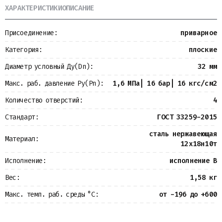
ХАРАКТЕРИСТИКИ
ОПИСАНИЕ
Металлопрокат
Измерительные приборы
Баки
Присоединение:
приварное
Детали трубопроводов
Водомерные узлы
Категория:
плоские
Запорная арматура
Диаметр условный Ду(Dn):
32 мм
Макс. раб. давление Ру(Pn):
1,6 МПа| 16 бар| 16 кгс/см2
Количество отверстий:
4
Стандарт:
ГОСТ 33259-2015
сталь нержавеющая
Материал:
12х18н10т
Исполнение:
исполнение B
Вес:
1,58 кг
Макс. темп. раб. среды °С:
от -196 до +600