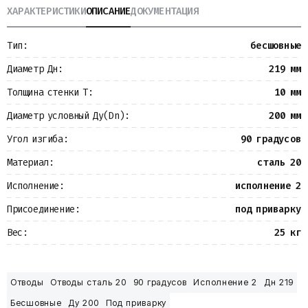
ХАРАКТЕРИСТИКИ
ОПИСАНИЕ
ДОКУМЕНТАЦИЯ
Металлопрокат
Измерительные приборы
Баки
Тип:
бесшовные
Детали трубопроводов
Водомерные узлы
Диаметр Дн:
219 мм
Запорная арматура
Толщина стенки Т:
10 мм
Диаметр условный Ду(Dn):
200 мм
Угол изгиба:
90 градусов
Материал:
сталь 20
Исполнение:
исполнение 2
Присоединение:
под приварку
Вес:
25 кг
Отводы
Отводы сталь 20
90 градусов
Исполнение 2
Дн 219
Бесшовные
Ду 200
Под приварку