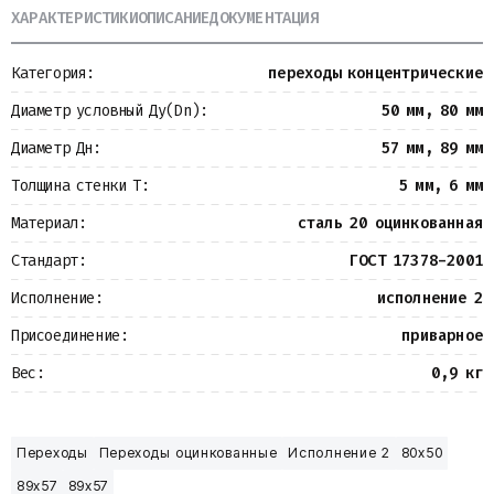
ХАРАКТЕРИСТИКИ
ОПИСАНИЕ
ДОКУМЕНТАЦИЯ
Металлопрокат
Измерительные приборы
Баки
Категория:
переходы концентрические
Детали трубопроводов
Водомерные узлы
Диаметр условный Ду(Dn):
50 мм, 80 мм
Запорная арматура
Диаметр Дн:
57 мм, 89 мм
Толщина стенки Т:
5 мм, 6 мм
Материал:
сталь 20 оцинкованная
Стандарт:
ГОСТ 17378-2001
Исполнение:
исполнение 2
Присоединение:
приварное
Вес:
0,9 кг
Переходы
Переходы оцинкованные
Исполнение 2
80х50
89х57
89х57