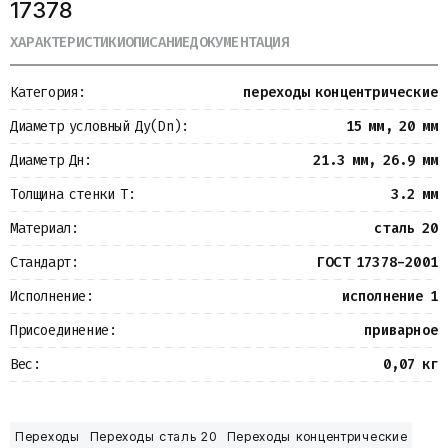
17378
Металлопрокат
Измерительные приборы
ХАРАКТЕРИСТИКИ
ОПИСАНИЕ
ДОКУМЕНТАЦИЯ
Баки
Детали трубопроводов
Категория:
переходы концентрические
Водомерные узлы
Запорная арматура
Диаметр условный Ду(Dn):
15 мм, 20 мм
Диаметр Дн:
21.3 мм, 26.9 мм
Толщина стенки Т:
3.2 мм
Материал:
сталь 20
Стандарт:
ГОСТ 17378-2001
Исполнение:
исполнение 1
Присоединение:
приварное
Вес:
0,07 кг
Переходы
Переходы сталь 20
Переходы концентрические