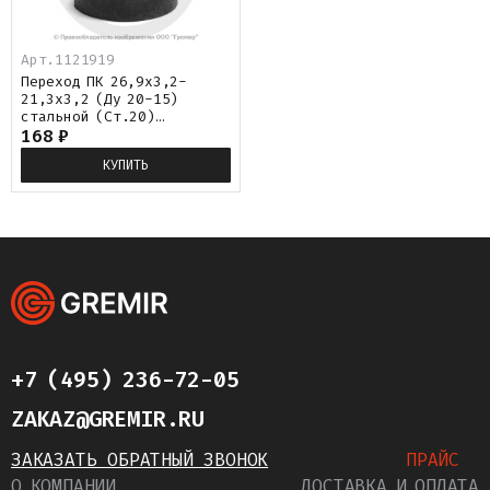
Арт.
1121919
Переход ПК 26,9х3,2-
21,3х3,2 (Ду 20-15)
стальной (Ст.20)
концентрический исп.1
168
₽
ГОСТ 17378
КУПИТЬ
+7 (495) 236-72-05
ZAKAZ@GREMIR.RU
ЗАКАЗАТЬ ОБРАТНЫЙ ЗВОНОК
ПРАЙС
О КОМПАНИИ
ДОСТАВКА И ОПЛАТА