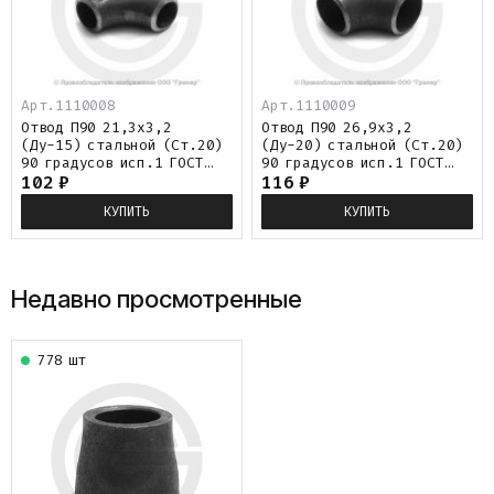
Арт.1110008
Арт.1110009
Отвод П90 21,3х3,2
Отвод П90 26,9х3,2
(Ду-15) стальной (Ст.20)
(Ду-20) стальной (Ст.20)
90 градусов исп.1 ГОСТ
90 градусов исп.1 ГОСТ
17375
102
₽
17375
116
₽
КУПИТЬ
КУПИТЬ
Недавно просмотренные
778 шт