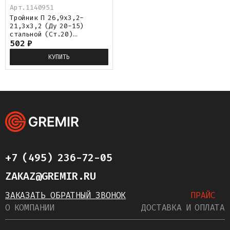
Арт.
1140951
Тройник П 26,9х3,2-
21,3х3,2 (Ду 20-15)
стальной (Ст.20)
переходной исп.1 ГОСТ
502
₽
17376
КУПИТЬ
+7 (495) 236-72-05
ZAKAZ@GREMIR.RU
ЗАКАЗАТЬ ОБРАТНЫЙ ЗВОНОК
ПРАЙС
О КОМПАНИИ
ДОСТАВКА И ОПЛАТА