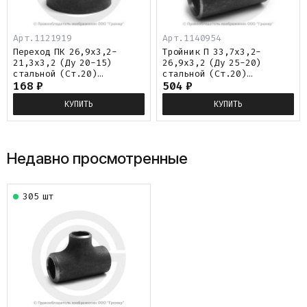
Арт.1121919
Арт.1140954
Переход ПК 26,9х3,2-
Тройник П 33,7х3,2-
21,3х3,2 (Ду 20-15)
26,9х3,2 (Ду 25-20)
стальной (Ст.20)
стальной (Ст.20)
концентрический исп.1
168
₽
переходной исп.1 ГОСТ
504
₽
ГОСТ 17378
17376
КУПИТЬ
КУПИТЬ
Недавно просмотренные
305 шт