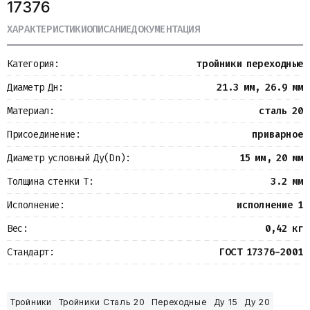
17376
Металлопрокат
Измерительные приборы
ХАРАКТЕРИСТИКИ
ОПИСАНИЕ
ДОКУМЕНТАЦИЯ
Баки
Детали трубопроводов
Категория:
тройники переходные
Водомерные узлы
Запорная арматура
Диаметр Дн:
21.3 мм, 26.9 мм
Материал:
сталь 20
Присоединение:
приварное
Диаметр условный Ду(Dn):
15 мм, 20 мм
Толщина стенки Т:
3.2 мм
Исполнение:
исполнение 1
Вес:
0,42 кг
Стандарт:
ГОСТ 17376-2001
Тройники
Тройники Сталь 20
Переходные
Ду 15
Ду 20