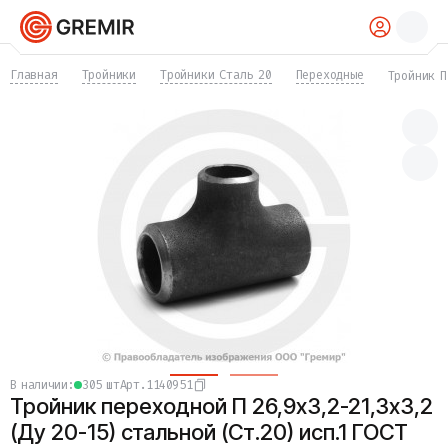
КАТАЛОГ
Главная
Тройники
Тройники Сталь 20
Переходные
Тройник П
Трубы
Хомуты
Фитинги
Фланцы
Отводы
Переходы
Тройники
Заглушки
Задвижки
Краны
Затворы
Клапаны
Фильтры
Компенсаторы
в наличии:
305 шт
Арт.
1140951
Фасонные части
Тройник переходной П 26,9х3,2-21,3х3,2
Крепеж
Прокладки и уплотнения
(Ду 20-15) стальной (Ст.20) исп.1 ГОСТ
Теплоизоляция