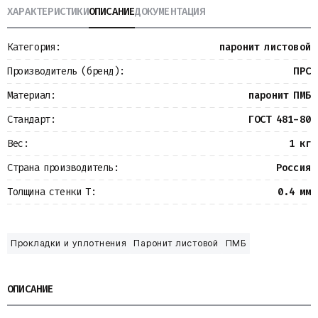
ХАРАКТЕРИСТИКИ
ОПИСАНИЕ
ДОКУМЕНТАЦИЯ
Металлопрокат
Измерительные приборы
Баки
Категория:
паронит листовой
Детали трубопроводов
Водомерные узлы
Производитель (бренд):
ПРС
Запорная арматура
Материал:
паронит ПМБ
Стандарт:
ГОСТ 481-80
Вес:
1 кг
Страна производитель:
Россия
Толщина стенки Т:
0.4 мм
Прокладки и уплотнения
Паронит листовой
ПМБ
ОПИСАНИЕ