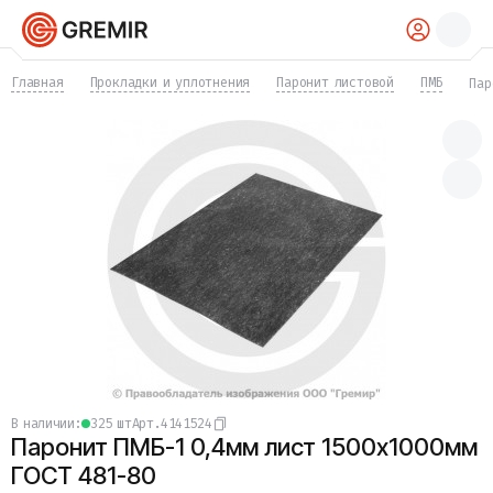
КАТАЛОГ
Главная
Прокладки и уплотнения
Паронит листовой
ПМБ
Пар
Трубы
Хомуты
Фитинги
Фланцы
Отводы
Переходы
Тройники
Заглушки
Задвижки
Краны
Затворы
Клапаны
Фильтры
Компенсаторы
в наличии:
325 шт
Арт.
4141524
Фасонные части
Паронит ПМБ-1 0,4мм лист 1500х1000мм
Крепеж
Прокладки и уплотнения
ГОСТ 481-80
Теплоизоляция