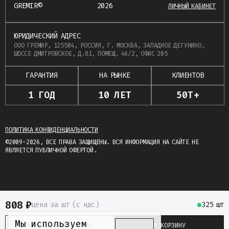
GREMIR©
2026
ЛИЧНЫЙ КАБИНЕТ
ЮРИДИЧЕСКИЙ АДРЕС
ООО ГРЕМИР, 125504, РОССИЯ, Г. МОСКВА, ЗАПАДНОЕ ДЕГУНИНО,
ШОССЕ ДМИТРОВСКОЕ, Д.81, ПОМЕЩ. 46/2, ОФИС 205
ГАРАНТИЯ
НА РЫНКЕ
КЛИЕНТОВ
1 ГОД
10 ЛЕТ
50Т+
ПОЛИТИКА КОНФИДЕНЦИАЛЬНОСТИ
©2009-2026, ВСЕ ПРАВА ЗАЩИЩЕНЫ. ВСЯ ИНФОРМАЦИЯ НА САЙТЕ НЕ
ЯВЛЯЕТСЯ ПУБЛИЧНОЙ ОФЕРТОЙ.
808
₽
цена
за шт
(c ндс)
325 шт
Мы используем
КУПИТЬ В ОДИН КЛИК
В КОРЗИНУ