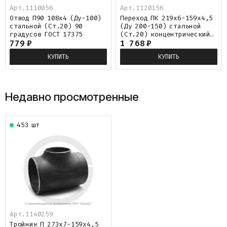
Арт.1110056
Арт.1120156
Отвод П90 108х4 (Ду-100)
Переход ПК 219х6-159х4,5
стальной (Ст.20) 90
(Ду 200-150) стальной
градусов ГОСТ 17375
(Ст.20) концентрический
779
₽
ГОСТ 17378
1 768
₽
КУПИТЬ
КУПИТЬ
Недавно просмотренные
453 шт
Арт.
1140259
Тройник П 273х7-159х4,5