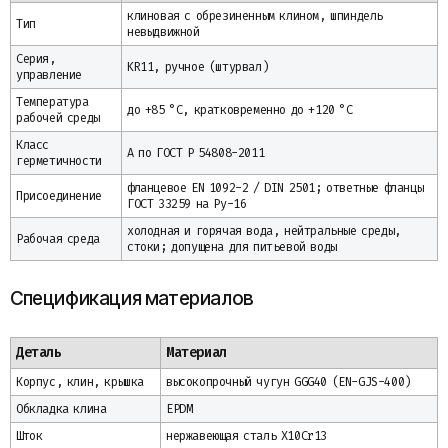
клиновая с обрезиненным клином, шпиндель
Тип
невыдвижной
Серия,
KR11, ручное (штурвал)
управление
Температура
до +85 °C, кратковременно до +120 °C
рабочей среды
Класс
А по ГОСТ Р 54808-2011
герметичности
фланцевое EN 1092-2 / DIN 2501; ответные фланцы
Присоединение
ГОСТ 33259 на Ру-16
холодная и горячая вода, нейтральные среды,
Рабочая среда
стоки; допущена для питьевой воды
Спецификация материалов
Деталь
Материал
Корпус, клин, крышка
высокопрочный чугун GGG40 (EN-GJS-400)
Обкладка клина
EPDM
Шток
нержавеющая сталь X10Cr13