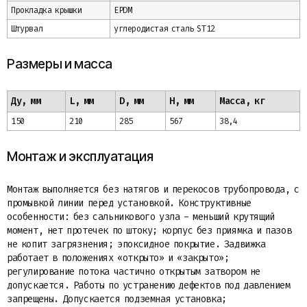
Прокладка крышки
EPDM
Штурвал
углеродистая сталь ST12
Размеры и масса
Ду, мм
L, мм
D, мм
H, мм
Масса, кг
150
210
285
567
38,4
Монтаж и эксплуатация
Монтаж выполняется без натягов и перекосов трубопровода, с
промывкой линии перед установкой. Конструктивные
особенности: без сальникового узла - меньший крутящий
момент, нет протечек по штоку; корпус без приямка и пазов
не копит загрязнения; эпоксидное покрытие. Задвижка
работает в положениях «открыто» и «закрыто»;
регулирование потока частично открытым затвором не
допускается. Работы по устранению дефектов под давлением
запрещены. Допускается подземная установка;