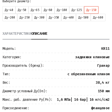
Выберите диаметр:
Металлопрокат
Измерительные приборы
Ду-40
Ду-50
Ду-65
Ду-80
Ду-100
Ду-125
Ду-150
Баки
Ду-200
Ду-250
Ду-300
Ду-350
Ду-400
Ду-500
Ду-600
Детали трубопроводов
Водомерные узлы
Запорная арматура
ХАРАКТЕРИСТИКИ
ОПИСАНИЕ
Модель:
KR11
Категория:
задвижки клиновые
Производитель (бренд):
Гранар
Тип:
с обрезиненным клином
Вес:
38,4 кг
Диаметр условный Ду(Dn):
150 мм
Макс. раб. давление Ру(Pn):
1,6 МПа| 16 бар| 16 кгс/см2
Присоединение:
фланцевое