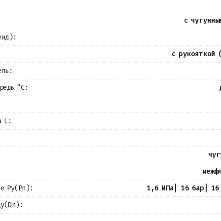
с чугунны
енд):
с рукояткой 
ель:
реды °С:
а L:
чуг
межф
ие Ру(Pn):
1,6 МПа| 16 бар| 16
Ду(Dn):