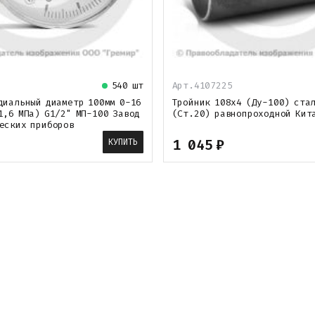
540 шт
Арт.4107225
диальный диаметр 100мм 0-16
Тройник 108х4 (Ду-100) ста
1,6 МПа) G1/2" МП-100 Завод
(Ст.20) равнопроходной Кит
еских приборов
1 045
₽
КУПИТЬ