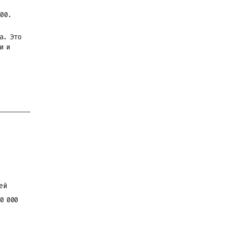
:00.
а. Это
и и
ей
0 000