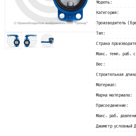
Модель:
Крепеж
Прокладки и уплотнения
Категория:
Теплоизоляция
Металлопрокат
Производитель (бр
Измерительные приборы
Тип:
Баки
Детали трубопроводов
Страна производит
Водомерные узлы
Запорная арматура
Макс. темп. раб. с
Вес:
Строительная длин
Материал:
Марка материала:
Присоединение:
Макс. раб. давлен
Диаметр условный 