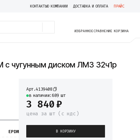
КОНТАКТЫ
О КОМПАНИИ
ДОСТАВКА И ОПЛАТА
ПРАЙС
ИЗБРАННОЕ
СРАВНЕНИЕ
КОРЗИНА
M с чугунным диском ЛМЗ 32ч1р
Арт.
4139408
в наличии:
689 шт
3 840
₽
цена
за шт
(c ндс)
EPDM
В КОРЗИНУ