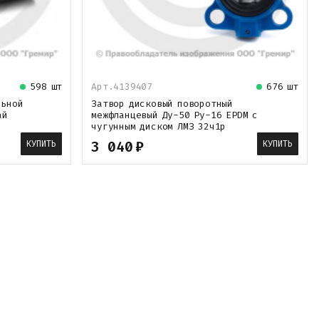
598 шт
Арт.4139407
676 шт
льной
Затвор дисковый поворотный
ай
межфланцевый Ду-50 Ру-16 EPDM с
чугунным диском ЛМЗ 32ч1р
3 040
₽
КУПИТЬ
КУПИТЬ