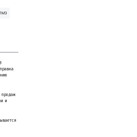
ЛМЗ
0
тправка
нию
 продаж
ми и
зывается