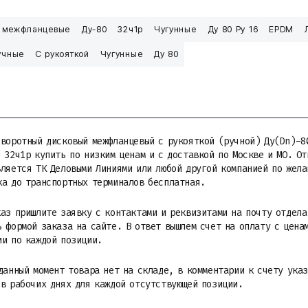
 межфланцевые
Ду-80
32ч1р
Чугунные
Ду 80 Ру 16
EPDM
учные
С рукояткой
Чугунные
Ду 80
оворотный дисковый межфланцевый с рукояткой (ручной) Ду(Dn)-8
 32ч1р купить по низким ценам и с доставкой по Москве и МО. О
ляется ТК Деловыми Линиями или любой другой компанией по жела
ка до транспортных терминалов бесплатная.
аз пришлите заявку с контактами и реквизитами на почту отдела
 формой заказа на сайте. В ответ вышлем счет на оплату с цена
ии по каждой позиции.
данный момент товара нет на складе, в комментарии к счету ука
 в рабочих днях для каждой отсутствующей позиции.