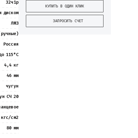
32ч1р
КУПИТЬ В ОДИН КЛИК
м диском
ЗАПРОСИТЬ СЧЕТ
ЛМЗ
(ручные)
Россия
до 115°С
4,4 кг
46 мм
чугун
ун СЧ 20
ланцевое
 кгс/см2
80 мм