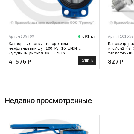
Арт.4139409
691 шт
Арт.4101650
Затвор дисковый поворотный
Манометр ра
межфланцевый Ду-100 Ру-16 EPDM с
кгс/см2 (0-
чугунным диском ЛМЗ 32ч1р
теплотехнич
4 676
₽
827
₽
КУПИТЬ
Недавно просмотренные