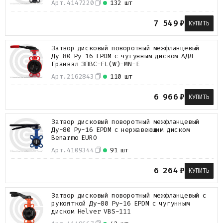
Арт.
4147220
132 шт
7 549
₽
КУПИТЬ
Затвор дисковый поворотный межфланцевый
Ду-80 Ру-16 EPDM с чугунным диском АДЛ
Гранвэл ЗПВС-FL(W)-MN-E
Арт.
2162843
110 шт
6 966
₽
КУПИТЬ
Затвор дисковый поворотный межфланцевый
Ду-80 Ру-16 EPDM с нержавеющим диском
Benarmo EURO
Арт.
4109344
91 шт
6 264
₽
КУПИТЬ
Затвор дисковый поворотный межфланцевый с
рукояткой Ду-80 Ру-16 EPDM с чугунным
диском Helver VBS-111