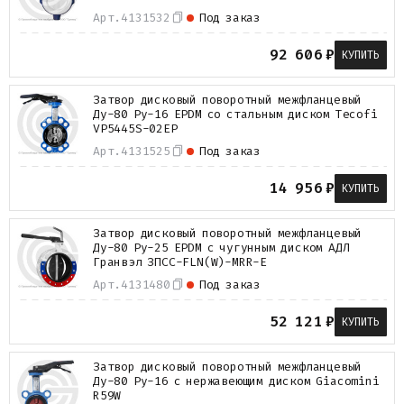
Арт.
4131532
Под заказ
92 606
₽
КУПИТЬ
Затвор дисковый поворотный межфланцевый
Ду-80 Ру-16 EPDM со стальным диском Tecofi
VP5445S-02EP
Арт.
4131525
Под заказ
14 956
₽
КУПИТЬ
Затвор дисковый поворотный межфланцевый
Ду-80 Ру-25 EPDM с чугунным диском АДЛ
Гранвэл ЗПCС-FLN(W)-MRR-E
Арт.
4131480
Под заказ
52 121
₽
КУПИТЬ
Затвор дисковый поворотный межфланцевый
Ду-80 Ру-16 с нержавеющим диском Giacomini
R59W