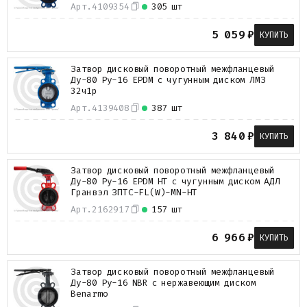
Арт.
4109354
305 шт
Металлопрокат
Измерительные приборы
5 059
₽
КУПИТЬ
Баки
Детали трубопроводов
Водомерные узлы
Затвор дисковый поворотный межфланцевый
Ду-80 Ру-16 EPDM с чугунным диском ЛМЗ
Запорная арматура
32ч1р
Арт.
4139408
387 шт
3 840
₽
КУПИТЬ
Затвор дисковый поворотный межфланцевый
Ду-80 Ру-16 EPDM HT с чугунным диском АДЛ
Гранвэл ЗПТС-FL(W)-MN-HT
Арт.
2162917
157 шт
6 966
₽
КУПИТЬ
Затвор дисковый поворотный межфланцевый
Ду-80 Ру-16 NBR с нержавеющим диском
Benarmo