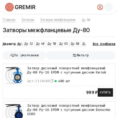
КАТАЛОГ
Главная
Затворы
Затворы межфланцевые
Ду 80
Трубы
Затворы межфланцевые Ду-80
Хомуты
Фитинги
Фланцы
Ду 32
Ду 40
Ду 50
Ду 65
Ду 80
Ду 100
Ду 125
Ду 15
Диаметр Ду:
Все подборки
Отводы
Переходы
По умолчанию
Фильтр
Тройники
Заглушки
Затвор дисковый поворотный межфланцевый
Задвижки
Ду-80 Ру-16 EPDM с чугунным диском Китай
Краны
Затворы
Арт.
2110480
406 шт
Клапаны
Фильтры
989
₽
КУПИТЬ
Компенсаторы
Фасонные части
Затвор дисковый поворотный межфланцевый
Крепеж
Ду-80 Ру-16 EPDM с чугунным диском Benarmo
Прокладки и уплотнения
EURO
Теплоизоляция