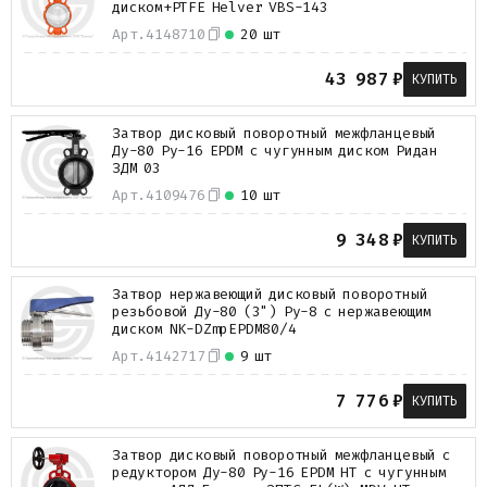
диском+PTFE Helver VBS-143
Арт.
4148710
20 шт
43 987
₽
КУПИТЬ
Затвор дисковый поворотный межфланцевый
Ду-80 Ру-16 EPDM с чугунным диском Ридан
ЗДМ 03
Арт.
4109476
10 шт
9 348
₽
КУПИТЬ
Затвор нержавеющий дисковый поворотный
резьбовой Ду-80 (3") Ру-8 с нержавеющим
диском NK-DZmpEPDM80/4
Арт.
4142717
9 шт
7 776
₽
КУПИТЬ
Затвор дисковый поворотный межфланцевый с
редуктором Ду-80 Ру-16 EPDM HT с чугунным