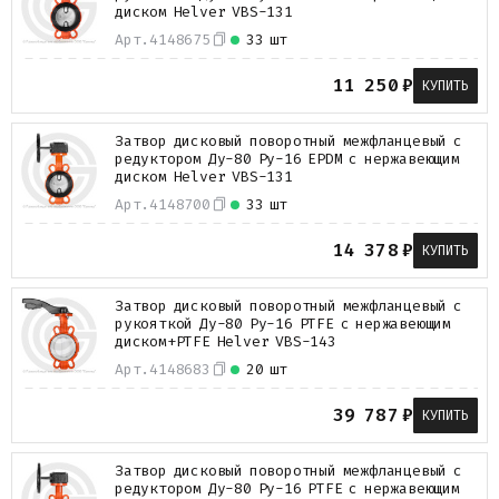
диском Helver VBS-131
Арт.
4148675
33 шт
11 250
₽
КУПИТЬ
Затвор дисковый поворотный межфланцевый с
редуктором Ду-80 Ру-16 EPDM с нержавеющим
диском Helver VBS-131
Арт.
4148700
33 шт
14 378
₽
КУПИТЬ
Затвор дисковый поворотный межфланцевый с
рукояткой Ду-80 Ру-16 PTFE с нержавеющим
диском+PTFE Helver VBS-143
Арт.
4148683
20 шт
39 787
₽
КУПИТЬ
Затвор дисковый поворотный межфланцевый с
редуктором Ду-80 Ру-16 PTFE с нержавеющим