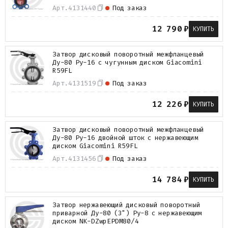
Арт.
4131440
Под заказ
12 790
₽
КУПИТЬ
Затвор дисковый поворотный межфланцевый
Ду-80 Ру-16 с чугунным диском Giacomini
R59FL
Арт.
4131519
Под заказ
12 226
₽
КУПИТЬ
Затвор дисковый поворотный межфланцевый
Ду-80 Ру-16 двойной шток с нержавеющим
диском Giacomini R59FL
Арт.
4131456
Под заказ
14 784
₽
КУПИТЬ
Затвор нержавеющий дисковый поворотный
приварной Ду-80 (3") Ру-8 с нержавеющим
диском NK-DZwpEPDM80/4