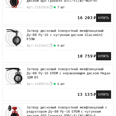
диском АДЛ Гранвэл ЗПТС-FL(W)-MDV-HT
Арт.
2162926
7 шт
16 203
₽
КУПИТЬ
Затвор дисковый поворотный межфланцевый
Ду-80 Ру-16 с чугунным диском Giacomini
R59W
Арт.
4131441
4 шт
10 759
₽
КУПИТЬ
Затвор дисковый поворотный межфланцевый
Ду-80 Ру-16 EPDM с нержавеющим диском Ридан
ЗДМ 05
Арт.
4109314
4 шт
13 135
₽
КУПИТЬ
Затвор дисковый поворотный межфланцевый с
редуктором Ду-80 Ру-16 EPDM с чугунным
диском АДЛ Гранвэл ЗПВС-FL(W)-MDV-E