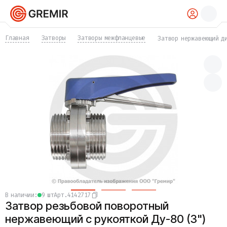
КАТАЛОГ
Главная
Затворы
Затворы межфланцевые
Затвор нержавеющий д
Трубы
Хомуты
Фитинги
Фланцы
Отводы
Переходы
Тройники
Заглушки
Задвижки
Краны
Затворы
Клапаны
Фильтры
Компенсаторы
в наличии:
9 шт
Арт.
4142717
Фасонные части
Затвор резьбовой поворотный
Крепеж
Прокладки и уплотнения
нержавеющий с рукояткой Ду-80 (3")
Теплоизоляция