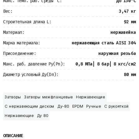
Макс. темп. раб. среды °С:
до 130°С
Вес:
3,47 кг
Строительная длина L:
92 мм
Материал:
нержавейка
Марка материала:
нержавеющая сталь AISI 304
Присоединение:
наружная резьба
Макс. раб. давление Ру(Pn):
0,8 МПа| 8 бар| 8 кгс/см2
Диаметр условный Ду(Dn):
80 мм
Затворы
Затворы межфланцевые
Нержавеющие
С нержавеющим диском
Ду-80
EPDM
Ручные
С рукояткой
Нержавеющие
Ду 80
ОПИСАНИЕ