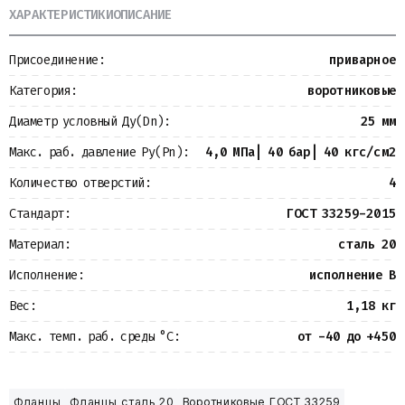
ХАРАКТЕРИСТИКИ
ОПИСАНИЕ
Металлопрокат
Измерительные приборы
Баки
Присоединение:
приварное
Детали трубопроводов
Водомерные узлы
Категория:
воротниковые
Запорная арматура
Диаметр условный Ду(Dn):
25 мм
Макс. раб. давление Ру(Pn):
4,0 МПа| 40 бар| 40 кгс/см2
Количество отверстий:
4
Стандарт:
ГОСТ 33259-2015
Материал:
сталь 20
Исполнение:
исполнение B
Вес:
1,18 кг
Макс. темп. раб. среды °С:
от -40 до +450
Фланцы
Фланцы сталь 20
Воротниковые ГОСТ 33259