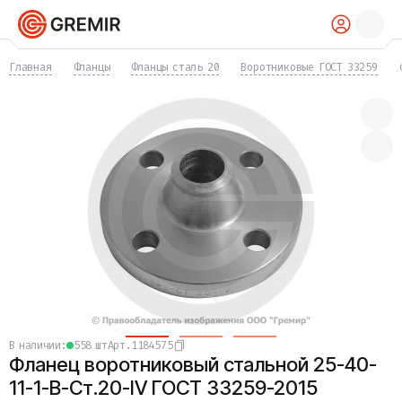
КАТАЛОГ
Главная
Фланцы
Фланцы сталь 20
Воротниковые ГОСТ 33259
Трубы
Хомуты
Фитинги
Фланцы
Отводы
Переходы
Тройники
Заглушки
Задвижки
Краны
Затворы
Клапаны
Фильтры
Компенсаторы
в наличии:
558 шт
Арт.
1184575
Фасонные части
Фланец воротниковый стальной 25-40-
Крепеж
Прокладки и уплотнения
11-1-B-Ст.20-IV ГОСТ 33259-2015
Теплоизоляция