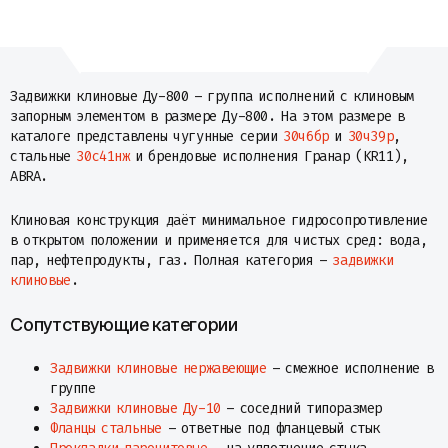
Металлопрокат
Измерительные приборы
Баки
Детали трубопроводов
Задвижки клиновые Ду-800 – группа исполнений с клиновым
Водомерные узлы
запорным элементом в размере Ду-800. На этом размере в
Запорная арматура
каталоге представлены чугунные серии
30ч6бр
и
30ч39р
,
стальные
30с41нж
и брендовые исполнения Гранар (KR11),
ABRA.
Клиновая конструкция даёт минимальное гидросопротивление
в открытом положении и применяется для чистых сред: вода,
пар, нефтепродукты, газ. Полная категория –
задвижки
клиновые
.
Сопутствующие категории
Задвижки клиновые нержавеющие
– смежное исполнение в
группе
Задвижки клиновые Ду-10
– соседний типоразмер
Фланцы стальные
– ответные под фланцевый стык