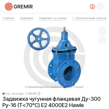
КАТАЛОГ
Главная
Задвижки
Задвижки чугунные
С обрезиненным клином
Трубы
Хомуты
Фитинги
Фланцы
Отводы
Переходы
Тройники
Заглушки
Задвижки
Краны
Затворы
Клапаны
Фильтры
Компенсаторы
Под заказ
Арт.
2100509
Фасонные части
Задвижка чугунная фланцевая Ду-300
Крепеж
Прокладки и уплотнения
Ру-16 (Т<70°С) E2 4000E2 Hawle
Теплоизоляция