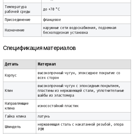
Температура
до +70 °C
рабочей среды
Присоединение
фланцевое
наружные сети водоснабжения, подземная
Назначение
бесколодезная установка
Спецификация материалов
Деталь
Материал
высокопрочный чугун, эпоксидное покрытие со
Корпус
всех сторон
высокопрочный чугун с эпоксидным покрытием,
Клин
пластины из нержавеющей стали, уплотнительные
шайбы из эластомера
Направляющие
износостойкий пластик
клина
Гайка клина
латунь
нержавеющая сталь с накатанной резьбой, опора
Шпиндель
POM