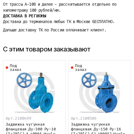
От трассы A-108 и далее - рассчитывается отдельно по
километражу 100 рублей/км.
ДОСТАВКА В РЕГИОНЫ
Доставка до терминалов любых ТК в Москве БЕСПЛАТНО.
Дальше доставку ТК по России оплачивает клиент.
С этим товаром заказывают
Под
Под
заказ
заказ
Арт.2100499
Арт.2100506
Задвижка чугунная
Задвижка чугунная
фланцевая Ду-300 Ру-10
фланцевая Ду-150 Ру-16
(Т<70°С) A 4000A Hawle
(Т<70°С) E2 4000E2 Hawle