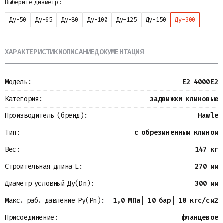
Выберите диаметр:
Металлопрокат
Измерительные приборы
Ду-50
Ду-65
Ду-80
Ду-100
Ду-125
Ду-150
Ду-300
Баки
Детали трубопроводов
Водомерные узлы
ХАРАКТЕРИСТИКИ
ОПИСАНИЕ
ДОКУМЕНТАЦИЯ
Запорная арматура
Модель:
E2 4000E2
Категория:
задвижки клиновые
Производитель (бренд):
Hawle
Тип:
с обрезиненным клином
Вес:
147 кг
Строительная длина L:
270 мм
Диаметр условный Ду(Dn):
300 мм
Макс. раб. давление Ру(Pn):
1,0 МПа| 10 бар| 10 кгс/см2
Присоединение:
фланцевое