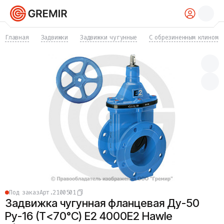
КАТАЛОГ
Главная
Задвижки
Задвижки чугунные
С обрезиненным клином
Трубы
Хомуты
Фитинги
Фланцы
Отводы
Переходы
Тройники
Заглушки
Задвижки
Краны
Затворы
Клапаны
Фильтры
Компенсаторы
Под заказ
Арт.
2100501
Фасонные части
Задвижка чугунная фланцевая Ду-50
Крепеж
Прокладки и уплотнения
Ру-16 (Т<70°С) E2 4000E2 Hawle
Теплоизоляция