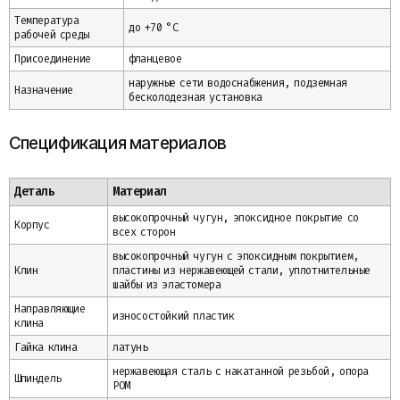
Температура
до +70 °C
рабочей среды
Присоединение
фланцевое
наружные сети водоснабжения, подземная
Назначение
бесколодезная установка
Спецификация материалов
Деталь
Материал
высокопрочный чугун, эпоксидное покрытие со
Корпус
всех сторон
высокопрочный чугун с эпоксидным покрытием,
Клин
пластины из нержавеющей стали, уплотнительные
шайбы из эластомера
Направляющие
износостойкий пластик
клина
Гайка клина
латунь
нержавеющая сталь с накатанной резьбой, опора
Шпиндель
POM