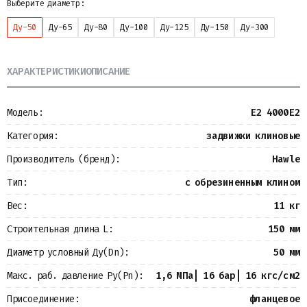
Выберите диаметр:
Металлопрокат
Измерительные приборы
Ду-50
Ду-65
Ду-80
Ду-100
Ду-125
Ду-150
Ду-300
Баки
Детали трубопроводов
Водомерные узлы
ХАРАКТЕРИСТИКИ
ОПИСАНИЕ
Запорная арматура
Модель:
E2 4000E2
Категория:
задвижки клиновые
Производитель (бренд):
Hawle
Тип:
с обрезиненным клином
Вес:
11 кг
Строительная длина L:
150 мм
Диаметр условный Ду(Dn):
50 мм
Макс. раб. давление Ру(Pn):
1,6 МПа| 16 бар| 16 кгс/см2
Присоединение:
фланцевое