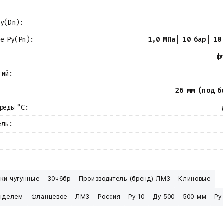
Ду(Dn):
ие Ру(Pn):
1,0 МПа| 10 бар| 10
ф
тий:
:
26 мм (под б
реды °С:
ель:
ки чугунные
30ч6бр
Производитель (бренд) ЛМЗ
Клиновые
нделем
Фланцевое
ЛМЗ
Россия
Ру 10
Ду 500
500 мм
Ру