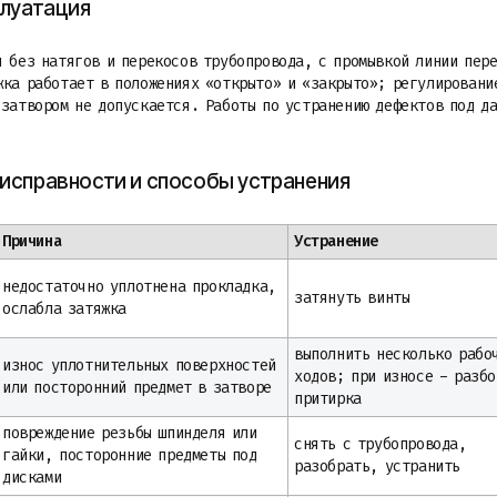
плуатация
я без натягов и перекосов трубопровода, с промывкой линии пер
жка работает в положениях «открыто» и «закрыто»; регулировани
 затвором не допускается. Работы по устранению дефектов под д
исправности и способы устранения
Причина
Устранение
недостаточно уплотнена прокладка,
затянуть винты
ослабла затяжка
выполнить несколько рабо
износ уплотнительных поверхностей
ходов; при износе - разбо
или посторонний предмет в затворе
притирка
повреждение резьбы шпинделя или
снять с трубопровода,
гайки, посторонние предметы под
разобрать, устранить
дисками