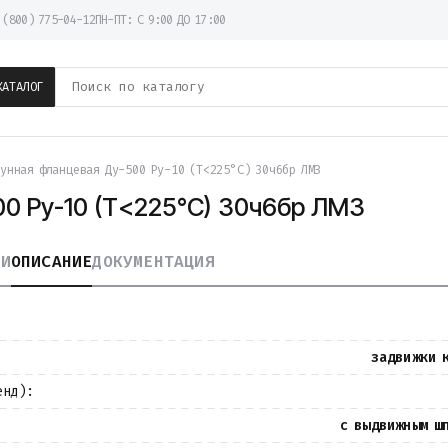
 (800) 775-04-12
ПН-ПТ: С 9:00 ДО 17:00
КАТАЛОГ
унная фланцевая Ду-500 Ру-10 (Т<225°С) 30ч6бр ЛМЗ
0 Ру-10 (Т<225°С) 30ч6бр ЛМЗ
КИ
ОПИСАНИЕ
ДОКУМЕНТАЦИЯ
задвижки 
енд):
с выдвижным ш