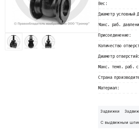
Вес:
Крепеж
Прокладки и уплотнения
Диаметр условный 
Теплоизоляция
Металлопрокат
Макс. раб. давлен
Измерительные приборы
Баки
Присоединение:
Детали трубопроводов
Количество отверс
Водомерные узлы
Запорная арматура
Диаметр отверстий
Макс. темп. раб. с
Страна производит
Материал:
Задвижки
Задвиж
С выдвижным шпи