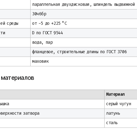
параллельная двухдисковая, шпиндель выдвижной
30ч6бр
чей среды
от -5 до +225 °C
сти
D по ГОСТ 9544
вода, пар
фланцевое, строительные длины по ГОСТ 3706
маховик
 материалов
Материал
ышка
серый чугун
оверхности затвора
латунь
сталь