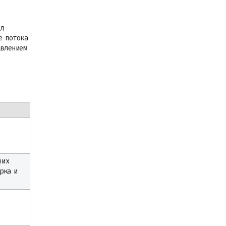
ед
е потока
авлением
чих
рка и