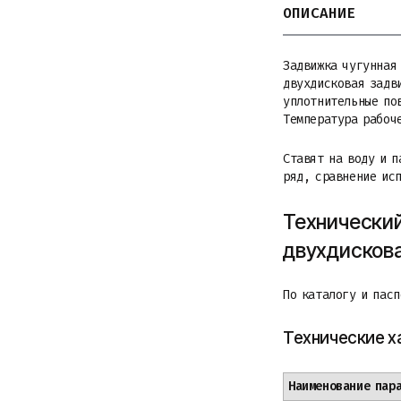
ОПИСАНИЕ
Задвижка чугунная
двухдисковая задв
уплотнительные по
Температура рабоче
Ставят на воду и 
ряд, сравнение ис
Технический
двухдисков
По каталогу и пас
Технические х
Наименование пар