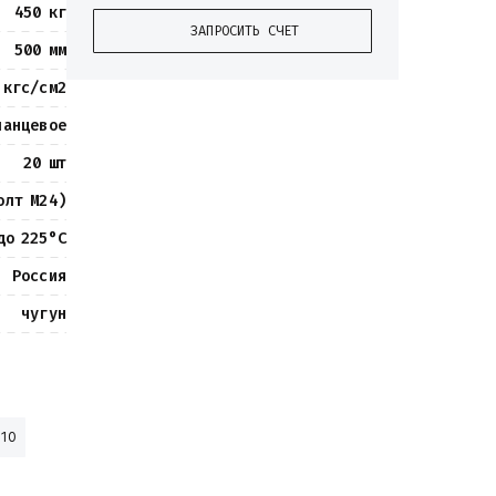
450 кг
ЗАПРОСИТЬ СЧЕТ
500 мм
 кгс/см2
ланцевое
20 шт
олт М24)
до 225°С
Россия
чугун
 10