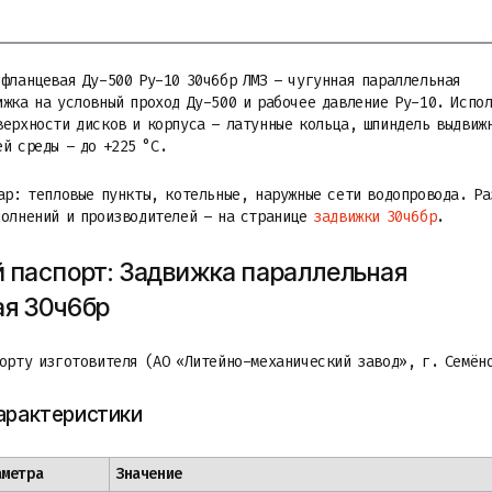
 фланцевая Ду-500 Ру-10 30ч6бр ЛМЗ – чугунная параллельная
ижка на условный проход Ду-500 и рабочее давление Ру-10. Испо
верхности дисков и корпуса – латунные кольца, шпиндель выдвиж
й среды – до +225 °C.
пар: тепловые пункты, котельные, наружные сети водопровода. Р
полнений и производителей – на странице
задвижки 30ч6бр
.
 паспорт: Задвижка параллельная
ая 30ч6бр
порту изготовителя (АО «Литейно-механический завод», г. Семён
арактеристики
аметра
Значение